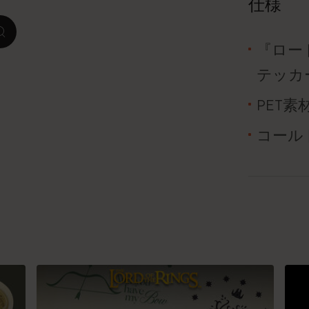
仕様
ピーナッツ限定コレクション
zoom.cta
『ロー
プレシャス & エシカル コレクション
テッカ
City Guide Notebooks LUXE x モレスキ
PET
ン
コール
カサ・バトリョ 限定版コレクション
アイ アム ザ シティ コレクション
星の王子さま
Mardi Mercredi × モレスキン
ハリー・ポッターの呪文コレクション