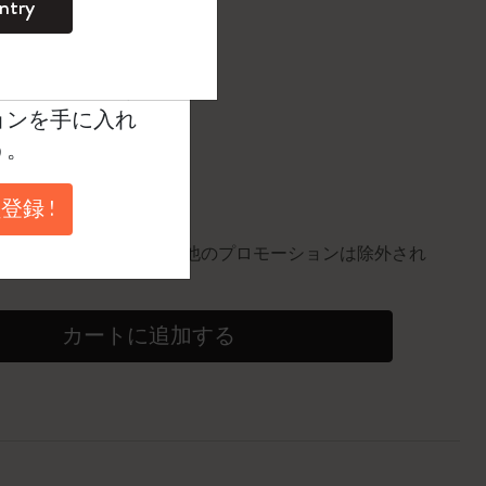
ntry
。
ントを作成して限定
典、さらに多く
に更新されました
ョンを手に入れ
う。
円以上のご注文で送料無料
登録 !
10%割引
0個。同一商品にのみ適用。他のプロモーションは除外され
カートに追加する