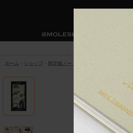
ショ
モレス
ップ
マート
サブカテゴリ
サブカ
今すぐメンバー登録
新商品
すべて見る
カスタムダイアリー
モレスキンメンバーシップ
ホーム
ショップ
限定版ノートブック
『ロード・オブ
ノートブック
スマートライティング・シス
カスタムノートブック
我々の歴史
ウェルカムオファー: 次回のご購入時に
サブカテゴリ
サブカテゴリ
テム
通常特典: パーソナライズの2冊ご購入
ダイアリー
パッチ
モレスキンのマニフェスト
バースデー特典: 1回限りの割引（1ヶ
サブカテゴリ
モレスキンスマートスマート
先行プレビュー: 新作コレクションへ
モレスキンスマート
とは
和紙テープ
ペンと紙の力
伝説的なお得情報: 会員限定の特別サ
サブカテゴリ
セールへの早期アクセス: お得な情
ライティングツール
アプリ・サービス
ミニノートブックチャーム
持続可能な創造性
モレスキン限定イベント: 優先アクセ
サブカテゴリ
サブカテゴリ
返品期間の延長: 1ヶ月間
限定版ノートブック
別注＆コーポレートギフト
Detour
サブカテゴリ