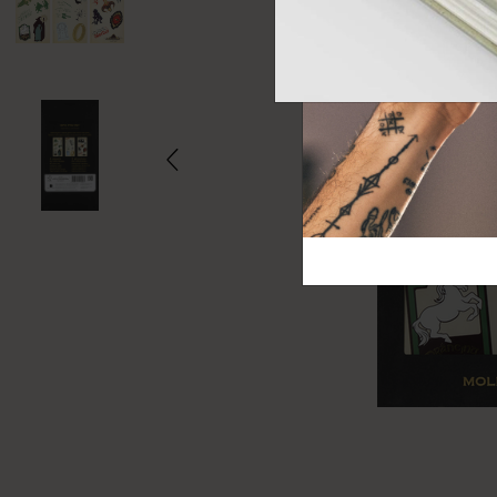
芸術と文化
モレスキン Foundation
アカウントを作成する
サブカテゴリ
バッグ
サブカテゴリ
ギフト
サブカテゴリ
ピン
サブカテゴリ
パッチ
サブカテゴリ