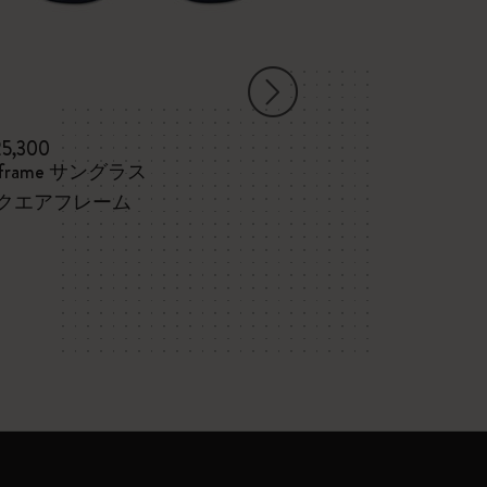
25,300
¥ 4,950
eframe サングラス
スチューデン
3冊セット、X
クエアフレーム
ク、ブルー、