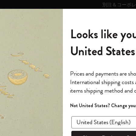
別注＆コーポ
キンス
パーソナライズサ
ストー
モレスキン
Looks like you
ービス
リー
の世界
テゴリ
サブカテゴリ
サブカテゴリ
United States
6,500円以上のご購入で送料無料
モレスキンの世界
ノートブック
ダイアリー
すべて見る
モレスキンスマート
Reframe サングラス
キム・ジョンギコレクション
すべて見る
アートを愛する方への贈り物
カントリー・テーマ・ピンズ・コレク
プライドをいつも胸に
スマートライティング・システム
Notes
ション
・ザ・リング』コレクション
ロード・オブ・ザ・リング：ス
The Original Notebook
パーソナル・ダイアリー
スマートライティング・システム
Blackwing x モレスキン
ムーミン コレクション
Impressions of Impressionism コレクショ
バックパック
プロフェッショナルへの贈り物
Mardi Mercredi × モレスキン
スマートノートブック
モレスキン Journal
10% オフと送料無料
*
メールアドレス
Prices and payments are sh
ン
で1冊無料
International shipping costs
ミニノートブックチャーム
12カ月ダイアリー
モレスキンスマートスマートとは
Kaweco x モレスキン
キム・ジョンギコレクション
限定版バックパック
ミニマリストへの贈り物
スマートダイアリー
モレスキン Planner
月有効）
モレスキンの世
カサ・バトリョ 限定版コレクション
items shipping method and d
の先行アクセス
ロー
*
パスワード
カイエ ＆ ジャーナル
15ヶ月プランナー
アプリ・サービス
ペン & ペンシル
「Alice's Adventures in Wonderland」コレ
Shopper paper – made Collection
マキシマリストへの贈り物
プライズ
ッカ
クション
ゴッホ美術館
報をいち早くチェック
Not United States? Change your
今すぐ会員登録
カスタムノートブック
18ヶ月プランナー
アクセサリー＆リフィル
デバイスバッグ & バックパック
ファッションを愛する方への贈り物
ス
パスワードを忘れた方はこち
ステッカ
「
WELCOME10
」を
『ロード・オブ・ザ・リング』コレク
このデバイスで情
限定版
ウィークリープランナー
ション
Legendary
旅人への贈り物
回注文が10%オフ
¥ 1,320
ます。セール・ア