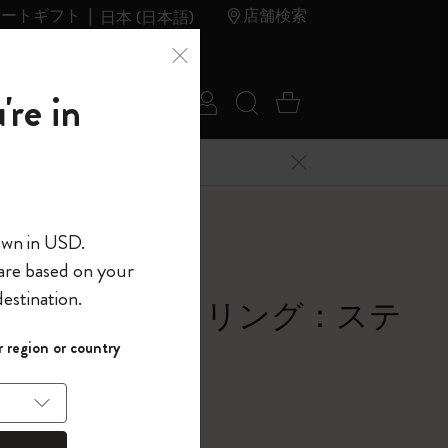
レートギフト
店舗検索
日本 (日本語)
夏のセ
アウトレ
're in
ログイン
検索 (キーワードな
カート 0 アイ
ール
ット
メニューを閉じる
へようこそ
テッカーセット
own in USD.
 are based on your
界へようこそ
estination.
ド・オブ・ザ・リング：ステ
パスワードを表示
ーセット
 region or country
して、コード
ら
ーシート3枚セット
入力すると、初
報を保存する
(任意)
＋送料無料になり
ウトレット品は