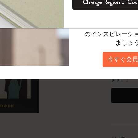
Change Region or Cou
セット
デイリープランナー
カラーパターン ノートブック
健康を愛する方への贈り物です
ログイン
適用外
数量
Moleskineアカウ
パッションジャーナル
マンスリープランナー
サクラコレクション
趣味を愛する方へのギフト
オファーや会員特
数量が1
のインスピレーシ
スチューデントカイエジャーナル
プランナー
馬年コレクション
卒業祝い
ましょ
アートコレクション
限定版ダイアリー
ミニノートブックチャーム
ノートブック
「6,500
今すぐ会員
プロコレクション
プロコレクション
BLACKPINK × モレスキン コレクショ
25個以上で
ン
*最大20
ライフプランナー・コレクション
ます。」
ISSEY MIYAKE | モレスキン のコレク
アカデミック・プランナー
ション
ナサにインスパイアされたコレクショ
ン
Impressions of Impressionism コレクショ
ン