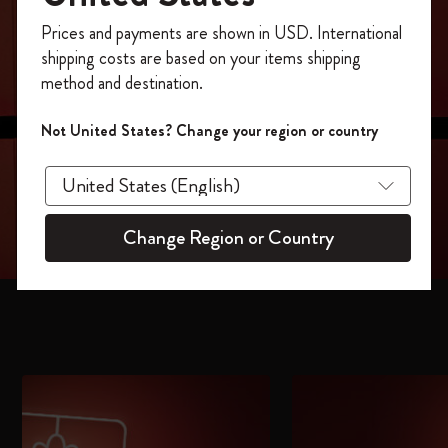
今すぐ会員登録して、コード
Prices and payments are shown in USD. International
「
WELCOME10
」を入力すると、初回注
shipping costs are based on your items shipping
文が10%オフ＋送料無料になります。セ
method and destination.
ール・アウトレット品は適用外。
Moleskineアカウントを作成して限定オフ
Not United States? Change your region or country
ァーや会員特典、さらに多くのインスピ
レーションを手に入れましょう。
今すぐ会員登録 !
Change Region or Country