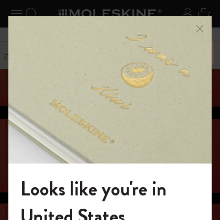
ニューを閉じる
ナビゲーションの切替
検索 (キーワードなど)
ログイ
カー
メニ
6,500円以上のご購入で送料無料
ホーム
ギフトガイド
Looks like you're in
モレスキンの世界へようこそ
United States