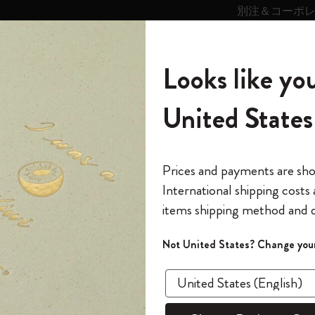
別注＆コーポ
キンス
パーソナライズサ
ストー
モレスキン
Looks like you
ービス
リー
の世界
テゴリ
サブカテゴリ
サブカテゴリ
United States
6,500円以上のご購入で送料無料
モレスキンの世界
ノートブック
ダイアリー
すべて見る
モレスキンスマート
Reframe サングラス
キム・ジョンギコレクション
すべて見る
アートを愛する方への贈り物
カントリー・テーマ・ピンズ・コレク
プライドをいつも胸に
スマートライティング・システム
Notes
ション
The Original Notebook
パーソナル・ダイアリー
スマートライティング・システム
Blackwing x モレスキン
ムーミン コレクション
Impressions of Impressionism コレクショ
バックパック
プロフェッショナルへの贈り物
Mardi Mercredi × モレスキン
スマートノートブック
モレスキン Journal
10% オフと送料無料
15ヶ月プランナー
*
メールアドレス
Prices and payments are sh
ン
で1冊無料
International shipping costs
ミニノートブックチャーム
12カ月ダイアリー
モレスキンスマートスマートとは
Kaweco x モレスキン
キム・ジョンギコレクション
限定版バックパック
ミニマリストへの贈り物
スマートダイアリー
モレスキン Planner
月有効）
アリーは、毎日の予定管理をもっとスムーズで心地よ
モレスキンの世
カサ・バトリョ 限定版コレクション
items shipping method and d
の先行アクセス
*
パスワード
カイエ ＆ ジャーナル
15ヶ月プランナー
アプリ・サービス
ペン & ペンシル
「Alice's Adventures in Wonderland」コレ
Shopper paper – made Collection
マキシマリストへの贈り物
プライズ
クション
ゴッホ美術館
報をいち早くチェック
Not United States? Change your
今すぐ会員登録
カスタムノートブック
18ヶ月プランナー
アクセサリー＆リフィル
デバイスバッグ & バックパック
ファッションを愛する方への贈り物
ス
パスワードを忘れた方はこち
「
WELCOME10
」を
『ロード・オブ・ザ・リング』コレク
このデバイスで情
限定版
ウィークリープランナー
ション
Legendary
旅人への贈り物
回注文が10%オフ
-50%
ます。セール・ア