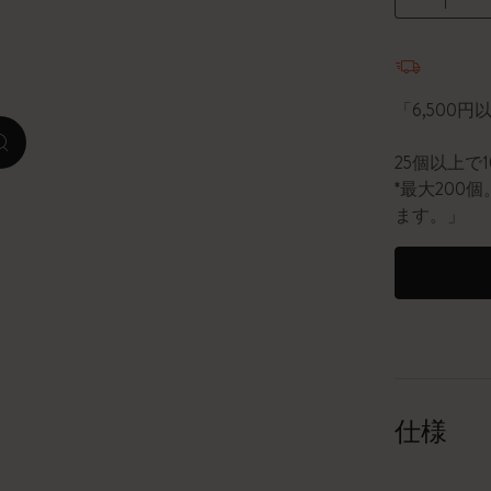
数量が1
ピーナッツ限定コレクション
プレシャス & エシカル コレクション
「6,500
zoom.cta
City Guide Notebooks LUXE x モレスキ
25個以上で
ン
*最大20
ます。」
カサ・バトリョ 限定版コレクション
アイ アム ザ シティ コレクション
星の王子さま
Mardi Mercredi × モレスキン
仕様
ハリー・ポッターの呪文コレクション