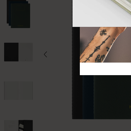
芸術と文化
モレスキン Foundation
アカウントを作成する
サブカテゴリ
バッグ
サブカテゴリ
ギフト
サブカテゴリ
ピン
サブカテゴリ
パッチ
サブカテゴリ