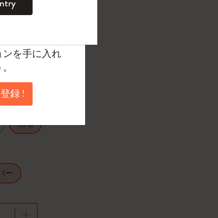
ntry
。
ントを作成して限定
たカラー
典、さらに多く
ョンを手に入れ
う。
27.9
登録 !
無地
バー