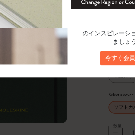
Change Region or Cou
セット
デイリープランナー
カラーパターン ノートブック
健康を愛する方への贈り物です
ログイン
適用外
Select a color
Moleskineアカウ
パッションジャーナル
マンスリープランナー
サクラコレクション
趣味を愛する方へのギフト
選択済
*
選択し
オファーや会員特
のインスピレーシ
スチューデントカイエジャーナル
プランナー
馬年コレクション
卒業祝い
Select a size
ましょ
XXL 21.6X
アートコレクション
限定版ダイアリー
ミニノートブックチャーム
ノートブック
今すぐ会員
プロコレクション
プロコレクション
BLACKPINK × モレスキン コレクショ
Select a layout
ン
罫線入り
ライフプランナー・コレクション
ISSEY MIYAKE | モレスキン のコレク
アカデミック・プランナー
ション
Select a cover
ナサにインスパイアされたコレクショ
ソフトカ
ン
数量
Impressions of Impressionism コレクショ
ン