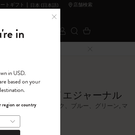
レートギフト
店舗検索
日本 (日本語)
夏のセ
アウトレ
're in
ログイン
検索 (キーワードな
カート 0 アイ
ール
ット
メニューを閉じる
へようこそ
own in USD.
 are based on your
界へようこそ
estination.
ューデントカイエジャーナル
パスワードを表示
 region or country
ト、XXL、無地、ブラック、ブルー、グリーン, マ
して、コード
ら
ー
入力すると、初
報を保存する
(任意)
＋送料無料になり
ウトレット品は