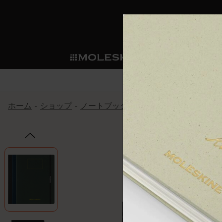
ショ
モレス
ップ
マート
サブカテゴリ
サブカ
今すぐメンバー登録
新商品
すべて見る
カスタムダイアリー
モレスキンメンバーシップ
ホーム
ショップ
ノートブック
スチューデントカイエ
ノートブック
スマートライティング・シス
カスタムノートブック
我々の歴史
ウェルカムオファー: 次回のご購入時に
サブカテゴリ
サブカテゴリ
テム
通常特典: パーソナライズの2冊ご購入
ダイアリー
パッチ
モレスキンのマニフェスト
バースデー特典: 1回限りの割引（1ヶ
サブカテゴリ
モレスキンスマートスマート
先行プレビュー: 新作コレクションへ
モレスキンスマート
とは
和紙テープ
ペンと紙の力
伝説的なお得情報: 会員限定の特別サ
サブカテゴリ
セールへの早期アクセス: お得な情
ライティングツール
アプリ・サービス
ミニノートブックチャーム
持続可能な創造性
モレスキン限定イベント: 優先アクセ
サブカテゴリ
サブカテゴリ
返品期間の延長: 1ヶ月間
限定版ノートブック
別注＆コーポレートギフト
Detour
サブカテゴリ