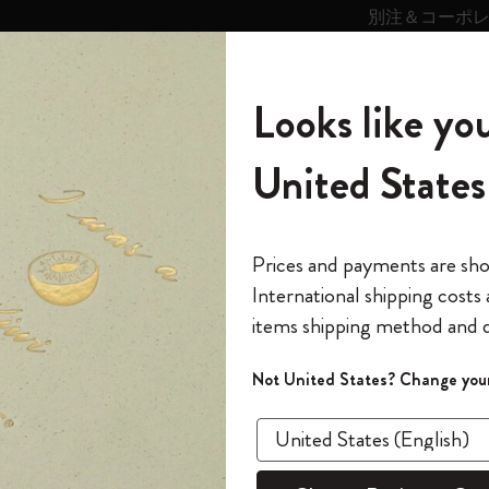
別注＆コーポ
キンス
パーソナライズサ
ストー
モレスキン
Looks like you
ービス
リー
の世界
テゴリ
サブカテゴリ
サブカテゴリ
United States
6,500円以上のご購入で送料無料
モレスキンの世界
ノートブック
ダイアリー
すべて見る
モレスキンスマート
Reframe サングラス
キム・ジョンギコレクション
すべて見る
アートを愛する方への贈り物
カントリー・テーマ・ピンズ・コレク
プライドをいつも胸に
スマートライティング・システム
Notes
ション
ジャーナル
スチューデントカイエジャーナル
The Original Notebook
パーソナル・ダイアリー
スマートライティング・システム
Blackwing x モレスキン
ムーミン コレクション
Impressions of Impressionism コレクショ
バックパック
プロフェッショナルへの贈り物
Mardi Mercredi × モレスキン
スマートノートブック
モレスキン Journal
10% オフと送料無料
*
メールアドレス
Prices and payments are sh
ン
で1冊無料
International shipping costs
ミニノートブックチャーム
12カ月ダイアリー
モレスキンスマートスマートとは
Kaweco x モレスキン
キム・ジョンギコレクション
限定版バックパック
ミニマリストへの贈り物
スマートダイアリー
モレスキン Planner
月有効）
モレスキンの世
カサ・バトリョ 限定版コレクション
items shipping method and d
の先行アクセス
スチ
*
パスワード
カイエ ＆ ジャーナル
15ヶ月プランナー
アプリ・サービス
ペン & ペンシル
「Alice's Adventures in Wonderland」コレ
Shopper paper – made Collection
マキシマリストへの贈り物
プライズ
クション
ゴッホ美術館
報をいち早くチェック
Not United States? Change your
3冊セッ
今すぐ会員登録
カスタムノートブック
18ヶ月プランナー
アクセサリー＆リフィル
デバイスバッグ & バックパック
ファッションを愛する方への贈り物
ス
パスワードを忘れた方はこち
ルチカラ
「
WELCOME10
」を
『ロード・オブ・ザ・リング』コレク
このデバイスで情
¥ 4,950
限定版
ウィークリープランナー
ション
Legendary
旅人への贈り物
回注文が10%オフ
ます。セール・ア