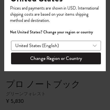
今すぐ会員登録して、コード
Prices and payments are shown in USD. International
「
WELCOME10
」を入力すると、初回注
shipping costs are based on your items shipping
文が10%オフ＋送料無料になります。セ
method and destination.
ール・アウトレット品は適用外。
Moleskineアカウントを作成して限定オフ
Not United States? Change your region or country
ァーや会員特典、さらに多くのインスピ
zoom.cta
レーションを手に入れましょう。
今すぐ会員登録 !
Change Region or Country
プロ ノートブック
グリーンフォレスト
¥ 5,830