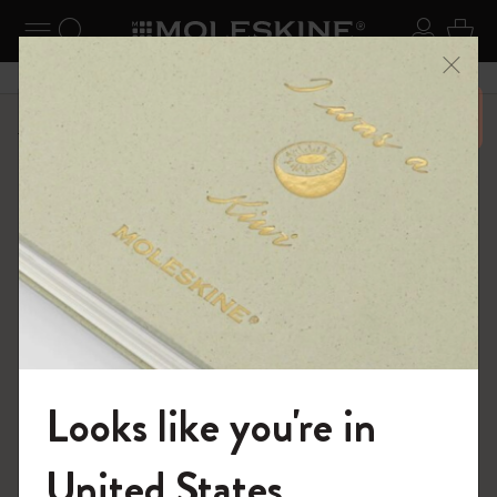
ニューを閉じる
ナビゲーションの切替
検索 (キーワードなど)
ログイ
カー
メニ
6,500円以上のご購入で送料無料
ショップ
ノートブック
プロコレクション
Looks like you're in
モレスキンの世界へようこそ
United States