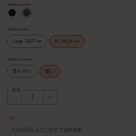
Select a color
選択済
*
選択したカラー
Select a size
Large 13x21 cm
XL 19x26 cm
Select a cover
柔らかい
硬い
数量
数量が1に更新されました
「6,500円以上のご注文で送料無料