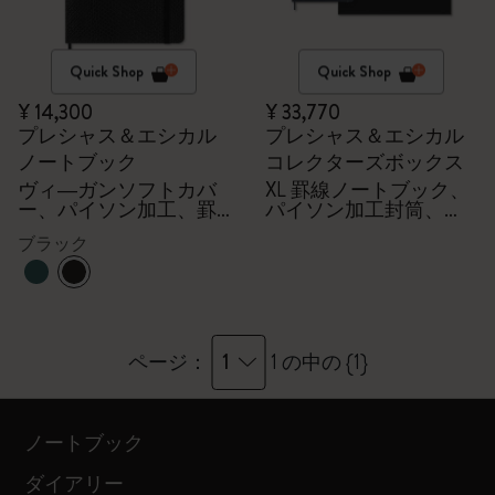
Quick Shop
Quick Shop
¥ 14,300
¥ 33,770
プレシャス＆エシカル
プレシャス＆エシカル
ノートブック
コレクターズボックス
ヴィ―ガンソフトカバ
XL 罫線ノートブック、
ー、パイソン加工、罫
パイソン加工封筒、
線
Kaweco万年筆
ブラック
1
ページ：
1 の中の {1}
ノートブック
ダイアリー