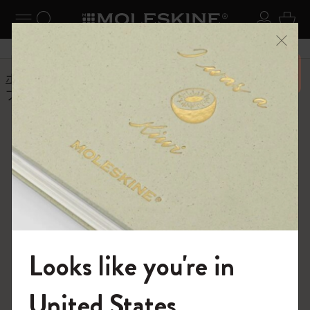
ニューを閉じる
ナビゲーションの切替
検索 (キーワードなど)
ログイ
カー
メニ
6,500円以上のご購入で送料無料
ホーム
ショップ
ノートブック
限定版
プレシャス & エシカル コレクション
プレシャス & エシ
カル コレクション
ディテール、デザイン、クラフツマンシッ
プへのこだわり。ヴェジール100％の贅沢
Looks like you're in
なカバーを使ったダイアリーとノートをご
モレスキンの世界へようこそ
覧ください。
United States