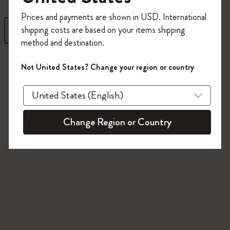
今すぐ会員登録して、コード
Prices and payments are shown in USD. International
「
WELCOME10
」を入力すると、初回注
shipping costs are based on your items shipping
フィルター
並び替え
文が10%オフ＋送料無料になります。セ
method and destination.
ール・アウトレット品は適用外。
8 プロダクツ
Moleskineアカウントを作成して限定オフ
Not United States? Change your region or country
ァーや会員特典、さらに多くのインスピ
レーションを手に入れましょう。
今すぐ会員登録 !
Change Region or Country