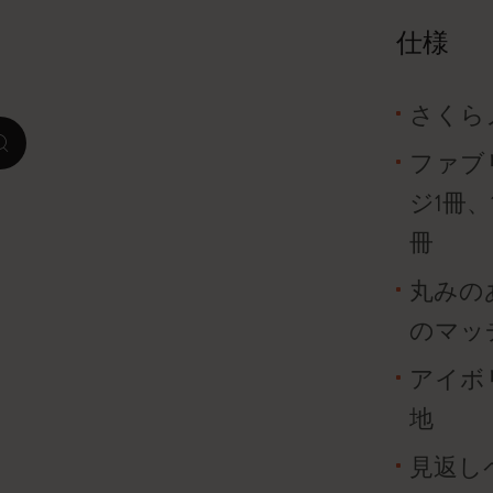
仕様
ピーナッツ限定コレクション
プレシャス & エシカル コレクション
さくら
zoom.cta
City Guide Notebooks LUXE x モレスキ
ファブ
ン
ジ1冊、
カサ・バトリョ 限定版コレクション
冊
丸みの
アイ アム ザ シティ コレクション
のマッ
星の王子さま
アイボリ
Mardi Mercredi × モレスキン
地
ハリー・ポッターの呪文コレクション
見返しペー