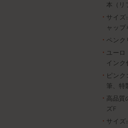
本（リ
サイズ:
ャップ
ペンク
ユーロ
インク
ピンクゴ
筆、特
高品質
ズF
サイズ: