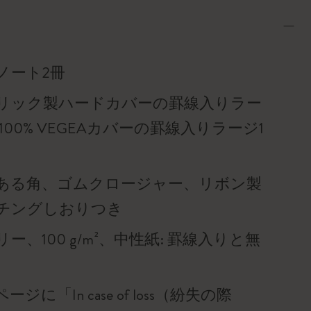
ノート2冊
リック製ハードカバーの罫線入りラー
100% VEGEAカバーの罫線入りラージ1
ある角、ゴムクロージャー、リボン製
チングしおりつき
ー、100 g/m²、中性紙: 罫線入りと無
ジに「In case of loss（紛失の際