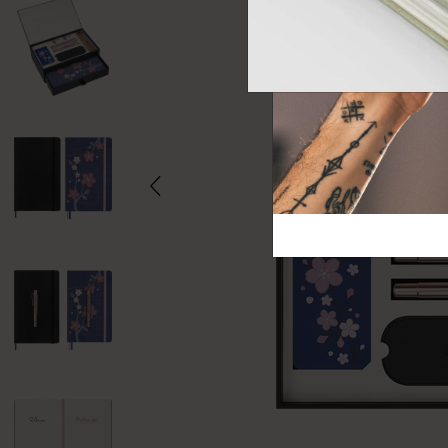
芸術と文化
モレスキン Foundation
アカウントを作成する
サブカテゴリ
バッグ
サブカテゴリ
ギフト
サブカテゴリ
ピン
サブカテゴリ
パッチ
サブカテゴリ