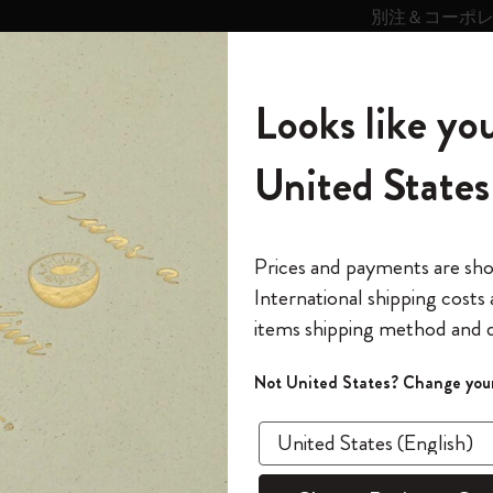
別注＆コーポ
キンス
パーソナライズサ
ストー
モレスキン
Looks like you
ービス
リー
の世界
テゴリ
サブカテゴリ
サブカテゴリ
United States
6,500円以上のご購入で送料無料
モレスキンの世界
ノートブック
ダイアリー
すべて見る
モレスキンスマート
Reframe サングラス
キム・ジョンギコレクション
すべて見る
アートを愛する方への贈り物
カントリー・テーマ・ピンズ・コレク
プライドをいつも胸に
スマートライティング・システム
Notes
ション
 さくらコレクターズボックス
The Original Notebook
パーソナル・ダイアリー
スマートライティング・システム
Blackwing x モレスキン
ムーミン コレクション
Impressions of Impressionism コレクショ
バックパック
プロフェッショナルへの贈り物
Mardi Mercredi × モレスキン
スマートノートブック
モレスキン Journal
10% オフと送料無料
*
メールアドレス
Prices and payments are sh
ン
で1冊無料
International shipping costs
ミニノートブックチャーム
12カ月ダイアリー
モレスキンスマートスマートとは
Kaweco x モレスキン
キム・ジョンギコレクション
限定版バックパック
ミニマリストへの贈り物
スマートダイアリー
モレスキン Planner
月有効）
モレスキンの世
カサ・バトリョ 限定版コレクション
items shipping method and d
の先行アクセス
-50%
*
パスワード
カイエ ＆ ジャーナル
15ヶ月プランナー
アプリ・サービス
ペン & ペンシル
「Alice's Adventures in Wonderland」コレ
Shopper paper – made Collection
マキシマリストへの贈り物
プライズ
ラグ
クション
ゴッホ美術館
報をいち早くチェック
Not United States? Change your
今すぐ会員登録
カスタムノートブック
18ヶ月プランナー
アクセサリー＆リフィル
デバイスバッグ & バックパック
ファッションを愛する方への贈り物
ス
パスワードを忘れた方はこち
ズボ
「
WELCOME10
」を
『ロード・オブ・ザ・リング』コレク
このデバイスで情
限定版
ウィークリープランナー
ション
Legendary
旅人への贈り物
回注文が10%オフ
さくらノー
ます。セール・ア