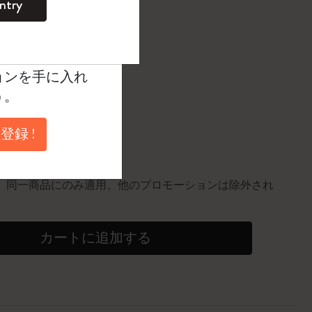
0
¥ 24,475
ntry
。
ントを作成して限定
典、さらに多く
ョンを手に入れ
に更新されました
う。
登録 !
円以上のご注文で送料無料
10%割引
0個。同一商品にのみ適用。他のプロモーションは除外され
カートに追加する