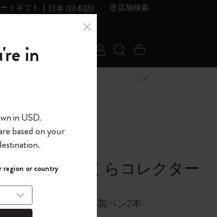
レートギフト
店舗検索
日本 (日本語)
夏のセ
アウトレ
're in
ログイン
検索 (キーワードな
カート 0 アイ
ール
ット
メニューを閉じる
へようこそ
own in USD.
 are based on your
界へようこそ
estination.
パスワードを表示
ジュアリー さくらコレクター
 region or country
して、コード
ら
ックス
入力すると、初
報を保存する
(任意)
＋送料無料になり
トブック2冊、Kaweko製ペン2本
ウトレット品は