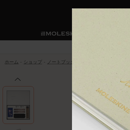
ショ
モレス
ップ
マート
サブカテゴリ
サブカ
今すぐメンバー登録
新商品
すべて見る
カスタムダイアリー
モレスキンメンバーシップ
ホーム
ショップ
ノートブック
限定版
ラグジュアリー
ノートブック
スマートライティング・シス
カスタムノートブック
我々の歴史
ウェルカムオファー: 次回のご購入時に
サブカテゴリ
サブカテゴリ
テム
通常特典: パーソナライズの2冊ご購入
ダイアリー
パッチ
モレスキンのマニフェスト
バースデー特典: 1回限りの割引（1ヶ
サブカテゴリ
モレスキンスマートスマート
先行プレビュー: 新作コレクションへ
モレスキンスマート
とは
和紙テープ
ペンと紙の力
伝説的なお得情報: 会員限定の特別サ
サブカテゴリ
セールへの早期アクセス: お得な情
ライティングツール
アプリ・サービス
ミニノートブックチャーム
持続可能な創造性
モレスキン限定イベント: 優先アクセ
サブカテゴリ
サブカテゴリ
返品期間の延長: 1ヶ月間
限定版ノートブック
別注＆コーポレートギフト
Detour
サブカテゴリ