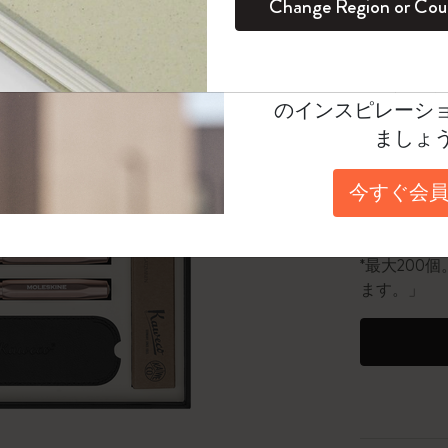
¥ 48,95
Change Region or Cou
セット
デイリープランナー
カラーパターン ノートブック
健康を愛する方への贈り物です
ログイン
適用外
Moleskineアカウ
パッションジャーナル
マンスリープランナー
サクラコレクション
趣味を愛する方へのギフト
数量
オファーや会員特
のインスピレーシ
スチューデントカイエジャーナル
プランナー
馬年コレクション
卒業祝い
数量が1
ましょ
アートコレクション
限定版ダイアリー
ミニノートブックチャーム
ノートブック
今すぐ会員
「6,500
プロコレクション
プロコレクション
BLACKPINK × モレスキン コレクショ
ン
25個以上で
ライフプランナー・コレクション
*最大20
ISSEY MIYAKE | モレスキン のコレク
ます。」
アカデミック・プランナー
ション
ナサにインスパイアされたコレクショ
ン
Impressions of Impressionism コレクショ
ン