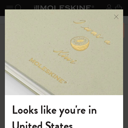
ニューを閉じる
ナビゲーションの切替
検索 (キーワードなど)
ログイ
カー
メニ
6,500円以上のご購入で送料無料
ショップ
ノートブック
限定版
Looks like you're in
モレスキンの世界へようこそ
United States