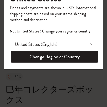
今すぐ会員登録して、コード
Prices and payments are shown in USD. International
「
WELCOME10
」を入力すると、初回注
shipping costs are based on your items shipping
文が10%オフ＋送料無料になります。セ
method and destination.
ール・アウトレット品は適用外。
Moleskineアカウントを作成して限定オフ
Not United States? Change your region or country
ァーや会員特典、さらに多くのインスピ
zoom.cta
レーションを手に入れましょう。
今すぐ会員登録 !
Change Region or Country
-50%
巳年コレクターズボッ
クス