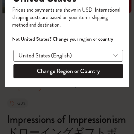
今すぐ会員登録して、コード
Prices and payments are shown in USD. International
「
WELCOME10
」を入力すると、初回注
shipping costs are based on your items shipping
文が10%オフ＋送料無料になります。セ
method and destination.
ール・アウトレット品は適用外。
Moleskineアカウントを作成して限定オフ
Not United States? Change your region or country
ァーや会員特典、さらに多くのインスピ
レーションを手に入れましょう。
zoom.cta
今すぐ会員登録 !
Change Region or Country
-20%
Impressions of Impressionism
ドローイングギフトボ