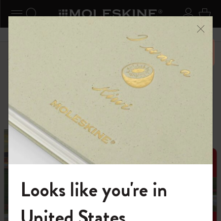
ニューを閉じる
ナビゲーションの切替
検索 (キーワードなど)
ログイ
カー
メニ
6,500円以上のご購入で送料無料
ショップ
...
限定版
Impressions of Impressionism コレクション
Looks like you're in
モレスキンの世界へようこそ
United States