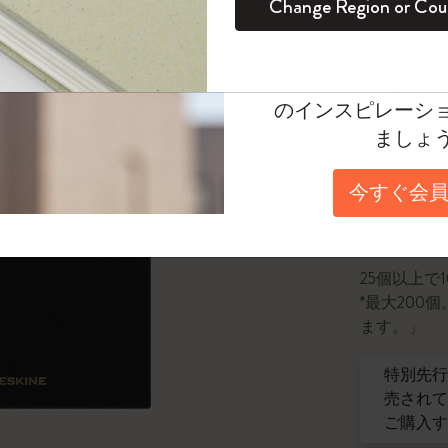
Change Region or Cou
ラージサ
セット
デイリープランナー
カラーパターン ノートブック
健康を愛する方への贈り物です
ログイン
適用外
¥ 14,30
Moleskineアカウ
パッションジャーナル
マンスリープランナー
サクラコレクション
趣味を愛する方へのギフト
オファーや会員特
数量
のインスピレーシ
スチューデントカイエジャーナル
プランナー
馬年コレクション
卒業祝い
ましょ
アートコレクション
限定版ダイアリー
ミニノートブックチャーム
ノートブック
数量が1
今すぐ会員
プロコレクション
プロコレクション
BLACKPINK × モレスキン コレクショ
ン
「6,500
ライフプランナー・コレクション
ISSEY MIYAKE | モレスキン のコレク
25個以上で
アカデミック・プランナー
ション
*最大20
ます。」
ナサにインスパイアされたコレクショ
ン
特別先行
売されて
Impressions of Impressionism コレクショ
ご購入す
ン