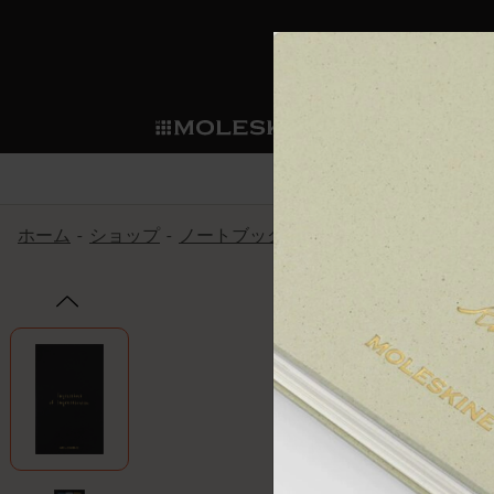
ショ
モレス
ップ
マート
サブカテゴリ
サブカ
今すぐメンバー登録
新商品
すべて見る
カスタムダイアリー
モレスキンメンバーシップ
ホーム
ショップ
ノートブック
限定版
Impressions o
ノートブック
スマートライティング・シス
カスタムノートブック
我々の歴史
ウェルカムオファー: 次回のご購入時に
サブカテゴリ
サブカテゴリ
テム
通常特典: パーソナライズの2冊ご購入
ダイアリー
パッチ
モレスキンのマニフェスト
バースデー特典: 1回限りの割引（1ヶ
サブカテゴリ
モレスキンスマートスマート
先行プレビュー: 新作コレクションへ
モレスキンスマート
とは
和紙テープ
ペンと紙の力
伝説的なお得情報: 会員限定の特別サ
サブカテゴリ
セールへの早期アクセス: お得な情
ライティングツール
アプリ・サービス
ミニノートブックチャーム
持続可能な創造性
モレスキン限定イベント: 優先アクセ
サブカテゴリ
サブカテゴリ
返品期間の延長: 1ヶ月間
限定版ノートブック
別注＆コーポレートギフト
Detour
サブカテゴリ