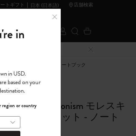
レートギフト
店舗検索
日本 (日本語)
夏のセ
アウトレ
're in
ログイン
検索 (キーワードな
カート 0 アイ
ール
ット
メニューを閉じる
へようこそ
ism モレスキン会員限定の特別セット - ノートブック
own in USD.
 are based on your
界へようこそ
estination.
パスワードを表示
ssions of Impressionism モレスキ
 region or country
して、コード
ら
限定の特別セット - ノート
入力すると、初
報を保存する
(任意)
ク
＋送料無料になり
ウトレット品は