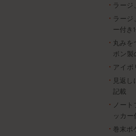
ラージ
ラージ
ー付き
丸みを
ボン製
アイボリ
見返しに「
記載
ノート
ッカー
巻末ポ