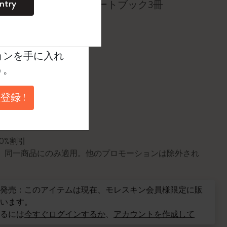
ntry
イズ、ハードカバーノートブック3冊
。
0
¥ 11,440
ントを作成して限定
典、さらに多く
ョンを手に入れ
う。
に更新されました
登録 !
円以上のご注文で送料無料
10%割引
0個。同一商品にのみ適用。他のプロモーションは除外され
発売：このアイテムは現在、モレスキン会員様限定に販
います。
るには
今すぐログインするか
、
アカウントを作成して