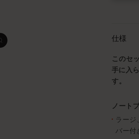
ピーナッツ限定コレクション
プレシャス & エシカル コレクション
仕様
zoom.cta
City Guide Notebooks LUXE x モレスキ
ン
このセ
カサ・バトリョ 限定版コレクション
手に入
す。
アイ アム ザ シティ コレクション
星の王子さま
ノート
Mardi Mercredi × モレスキン
ラージ
ハリー・ポッターの呪文コレクション
バー付