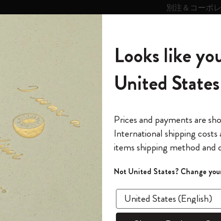
別注＆コーポ
キンス
パーソナライズサ
ストー
モレスキン
Looks like you
ービス
リー
の世界
テゴリ
サブカテゴリ
サブカテゴリ
United States
6,500円以上のご購入で送料無料
モレスキンの世界
ノートブック
ダイアリー
すべて見る
モレスキンスマート
Reframe サングラス
キム・ジョンギコレクション
すべて見る
アートを愛する方への贈り物
カントリー・テーマ・ピンズ・コレク
プライドをいつも胸に
スマートライティング・システム
Notes
ション
f Impressionism コレクション
Impressions of Impression
The Original Notebook
パーソナル・ダイアリー
スマートライティング・システム
Blackwing x モレスキン
ムーミン コレクション
Impressions of Impressionism コレクショ
バックパック
プロフェッショナルへの贈り物
Mardi Mercredi × モレスキン
スマートノートブック
モレスキン Journal
10% オフと送料無料
*
メールアドレス
Prices and payments are sh
ン
で1冊無料
International shipping costs
ミニノートブックチャーム
12カ月ダイアリー
モレスキンスマートスマートとは
Kaweco x モレスキン
キム・ジョンギコレクション
限定版バックパック
ミニマリストへの贈り物
スマートダイアリー
モレスキン Planner
月有効）
モレスキンの世
カサ・バトリョ 限定版コレクション
items shipping method and d
の先行アクセス
-20%
*
パスワード
カイエ ＆ ジャーナル
15ヶ月プランナー
アプリ・サービス
ペン & ペンシル
「Alice's Adventures in Wonderland」コレ
Shopper paper – made Collection
マキシマリストへの贈り物
プライズ
Impre
クション
ゴッホ美術館
報をいち早くチェック
Not United States? Change your
今すぐ会員登録
カスタムノートブック
18ヶ月プランナー
アクセサリー＆リフィル
デバイスバッグ & バックパック
ファッションを愛する方への贈り物
ス
パスワードを忘れた方はこち
ン会員
「
WELCOME10
」を
『ロード・オブ・ザ・リング』コレク
このデバイスで情
ブッ
限定版
ウィークリープランナー
ション
Legendary
旅人への贈り物
回注文が10%オフ
ます。セール・ア