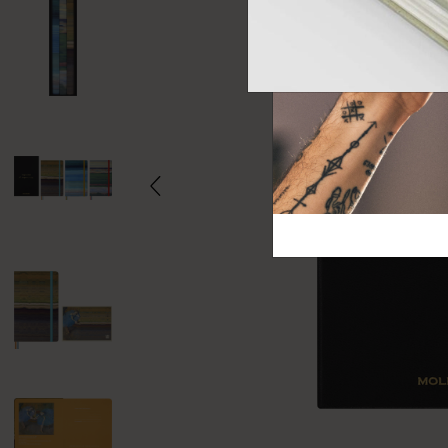
芸術と文化
モレスキン Foundation
アカウントを作成する
サブカテゴリ
バッグ
サブカテゴリ
ギフト
サブカテゴリ
ピン
サブカテゴリ
パッチ
サブカテゴリ