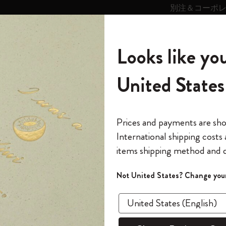
別注＆コーポ
キンス
パーソナライズサ
ストー
モレスキン
Looks like you
ービス
リー
の世界
テゴリ
サブカテゴリ
サブカテゴリ
United States
6,500円以上のご購入で送料無料
モレスキンの世界
ノートブック
ダイアリー
すべて見る
モレスキンスマート
Reframe サングラス
キム・ジョンギコレクション
すべて見る
アートを愛する方への贈り物
カントリー・テーマ・ピンズ・コレク
プライドをいつも胸に
スマートライティング・システム
Notes
ション
リムブリーフケース
The Original Notebook
パーソナル・ダイアリー
スマートライティング・システム
Blackwing x モレスキン
ムーミン コレクション
Impressions of Impressionism コレクショ
バックパック
プロフェッショナルへの贈り物
Mardi Mercredi × モレスキン
スマートノートブック
モレスキン Journal
10% オフと送料無料
*
メールアドレス
Prices and payments are sh
ン
で1冊無料
International shipping costs
ミニノートブックチャーム
12カ月ダイアリー
モレスキンスマートスマートとは
Kaweco x モレスキン
キム・ジョンギコレクション
限定版バックパック
ミニマリストへの贈り物
スマートダイアリー
モレスキン Planner
月有効）
モレスキンの世
カサ・バトリョ 限定版コレクション
items shipping method and d
の先行アクセス
スリ
*
パスワード
カイエ ＆ ジャーナル
15ヶ月プランナー
アプリ・サービス
ペン & ペンシル
「Alice's Adventures in Wonderland」コレ
Shopper paper – made Collection
マキシマリストへの贈り物
プライズ
クション
ゴッホ美術館
報をいち早くチェック
Not United States? Change your
クラシッ
今すぐ会員登録
カスタムノートブック
18ヶ月プランナー
アクセサリー＆リフィル
デバイスバッグ & バックパック
ファッションを愛する方への贈り物
ス
パスワードを忘れた方はこち
¥ 26,73
「
WELCOME10
」を
『ロード・オブ・ザ・リング』コレク
このデバイスで情
限定版
ウィークリープランナー
ション
Legendary
旅人への贈り物
回注文が10%オフ
数量
ます。セール・ア