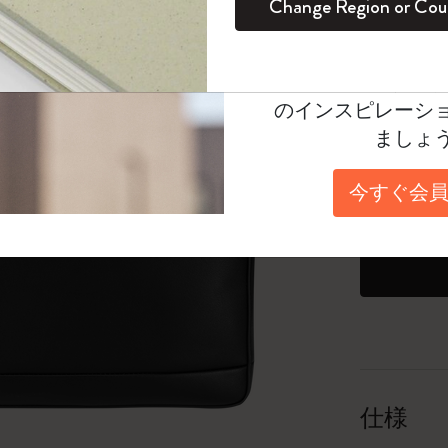
Change Region or Cou
セット
デイリープランナー
カラーパターン ノートブック
健康を愛する方への贈り物です
ログイン
適用外
Moleskineアカウ
パッションジャーナル
マンスリープランナー
サクラコレクション
趣味を愛する方へのギフト
数量が1
オファーや会員特
のインスピレーシ
スチューデントカイエジャーナル
プランナー
馬年コレクション
卒業祝い
「6,500
ましょ
アートコレクション
限定版ダイアリー
ミニノートブックチャーム
ノートブック
25個以上で
今すぐ会員
*最大20
プロコレクション
プロコレクション
BLACKPINK × モレスキン コレクショ
ます。」
ン
ライフプランナー・コレクション
ISSEY MIYAKE | モレスキン のコレク
アカデミック・プランナー
ション
ナサにインスパイアされたコレクショ
ン
仕様
Impressions of Impressionism コレクショ
ン