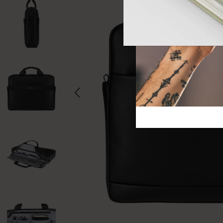
芸術と文化
モレスキン Foundation
アカウントを作成する
サブカテゴリ
バッグ
サブカテゴリ
ギフト
サブカテゴリ
ピン
サブカテゴリ
パッチ
サブカテゴリ