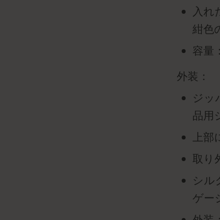
入れ
紺色
容量：
外装：
ジッ
品用
上部
取り
シル
ゲー
外装