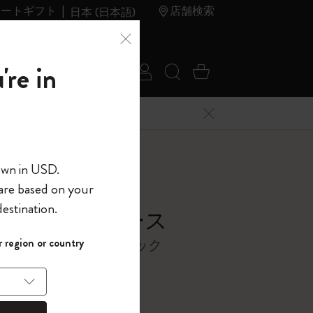
レートギフト
店舗検索
日本 (日本語)
夏のセ
アウトレ
're in
ログイン
検索 (キーワードな
カート 0 アイ
ール
ット
メニューを閉じる
へようこそ
own in USD.
 are based on your
界へようこそ
estination.
ムブリーフケース
パスワードを表示
 region or country
クコレクション、ブラック
して、コード
ら
0
入力すると、初
報を保存する
(任意)
＋送料無料になり
ウトレット品は