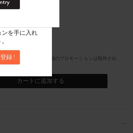
ntry
。
ントを作成して限定
に更新されました
典、さらに多く
ョンを手に入れ
円以上のご注文で送料無料
う。
10%割引
登録 !
0個。同一商品にのみ適用。他のプロモーションは除外され
カートに追加する