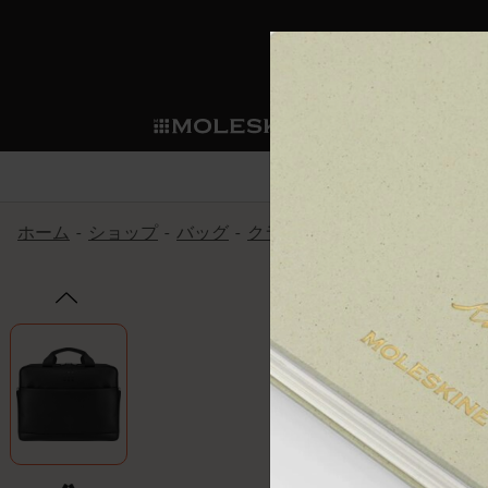
ショ
モレス
ップ
マート
サブカテゴリ
サブカ
今すぐメンバー登録
新商品
すべて見る
カスタムダイアリー
モレスキンメンバーシップ
ホーム
ショップ
バッグ
クラシック バックパック
ス
ノートブック
スマートライティング・シス
カスタムノートブック
我々の歴史
ウェルカムオファー: 次回のご購入時に
サブカテゴリ
サブカテゴリ
テム
通常特典: パーソナライズの2冊ご購入
ダイアリー
パッチ
モレスキンのマニフェスト
バースデー特典: 1回限りの割引（1ヶ
サブカテゴリ
モレスキンスマートスマート
先行プレビュー: 新作コレクションへ
モレスキンスマート
とは
和紙テープ
ペンと紙の力
伝説的なお得情報: 会員限定の特別サ
サブカテゴリ
セールへの早期アクセス: お得な情
ライティングツール
アプリ・サービス
ミニノートブックチャーム
持続可能な創造性
モレスキン限定イベント: 優先アクセ
サブカテゴリ
サブカテゴリ
返品期間の延長: 1ヶ月間
限定版ノートブック
別注＆コーポレートギフト
Detour
サブカテゴリ