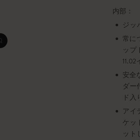
内部：
ピーナッツ限定コレクション
ジッ
プレシャス & エシカル コレクション
常に
zoom.cta
City Guide Notebooks LUXE x モレスキ
ップト
ン
11.
カサ・バトリョ 限定版コレクション
安全
アイ アム ザ シティ コレクション
ダー
ド入
星の王子さま
アイ
Mardi Mercredi × モレスキン
ケッ
ハリー・ポッターの呪文コレクション
ット