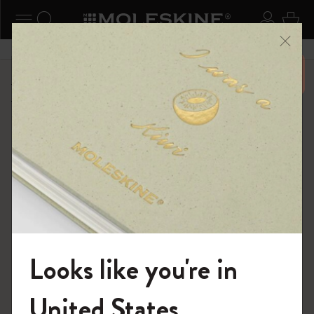
ニューを閉じる
ナビゲーションの切替
検索 (キーワードなど)
ログイ
カー
メニ
6,500円以上のご購入で送料無料
ショップ
ライティングツール
アクセサリー＆リフィル
Looks like you're in
モレスキンの世界へようこそ
United States