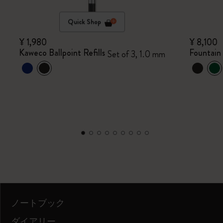
Quick Shop
¥ 1,980
¥ 8,100
Kaweco Ballpoint Refills
Fountain
Set of 3, 1.0 mm
ノートブック
ダイアリー