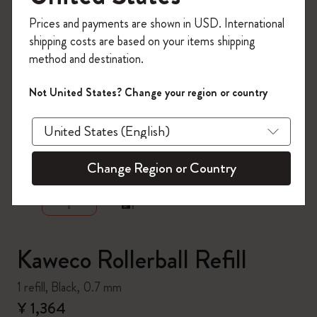
今すぐ会員登録して、コード
Prices and payments are shown in USD. International
「
WELCOME10
」を入力すると、初回注
shipping costs are based on your items shipping
文が10%オフ＋送料無料になります。セ
method and destination.
ール・アウトレット品は適用外。
Moleskineアカウントを作成して限定オフ
Not United States? Change your region or country
ァーや会員特典、さらに多くのインスピ
レーションを手に入れましょう。
zoom.cta
今すぐ会員登録 !
Change Region or Country
Kaweco Rollerball Refill
1 refill, Black, 0.7 mm
¥ 1,364