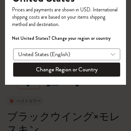
今すぐ会員登録して、コード
Prices and payments are shown in USD. International
「
WELCOME10
」を入力すると、初回注
shipping costs are based on your items shipping
文が10%オフ＋送料無料になります。セ
method and destination.
ール・アウトレット品は適用外。
Moleskineアカウントを作成して限定オフ
Not United States? Change your region or country
ァーや会員特典、さらに多くのインスピ
レーションを手に入れましょう。
zoom.cta
今すぐ会員登録 !
Change Region or Country
ベストセラー
ブラックウイング×モレ
スキン