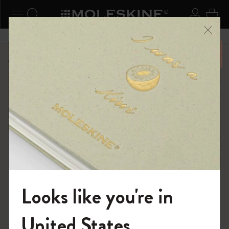
ニューを閉じる
ナビゲーションの切替
検索 (キーワードなど)
ログイ
カー
メニ
6,500円以上のご購入で送料無料
ショップ
ライティングツール
Blackwing x モレスキン
Looks like you're in
モレスキンの世界へようこそ
United States