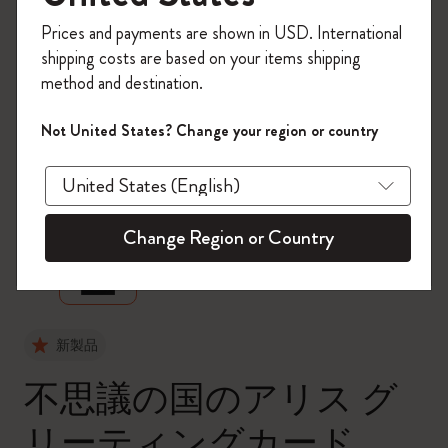
今すぐ会員登録して、コード
Prices and payments are shown in USD. International
「
WELCOME10
」を入力すると、初回注
shipping costs are based on your items shipping
文が10%オフ＋送料無料になります。セ
method and destination.
ール・アウトレット品は適用外。
Moleskineアカウントを作成して限定オフ
Not United States? Change your region or country
ァーや会員特典、さらに多くのインスピ
レーションを手に入れましょう。
zoom.cta
今すぐ会員登録 !
Change Region or Country
新製品
不思議の国のアリス グ
リーティングカード