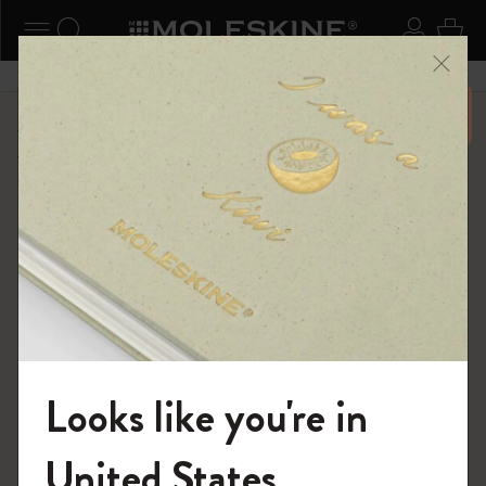
ニューを閉じる
ナビゲーションの切替
検索 (キーワードなど)
ログイ
カー
メニ
6,500円以上のご購入で送料無料
ショップ
限定版ノートブック
「Alice's Adventures in Wonderland」コレクション
Looks like you're in
モレスキンの世界へようこそ
United States