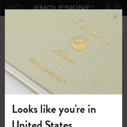
ニューを閉じる
ナビゲーションの切替
検索 (キーワードなど)
ログイ
カー
メニ
6,500円以上のご購入で送料無料
ショップ
限定版ノートブック
『ロード・オブ・ザ・リング』コレクション
Looks like you're in
モレスキンの世界へようこそ
United States