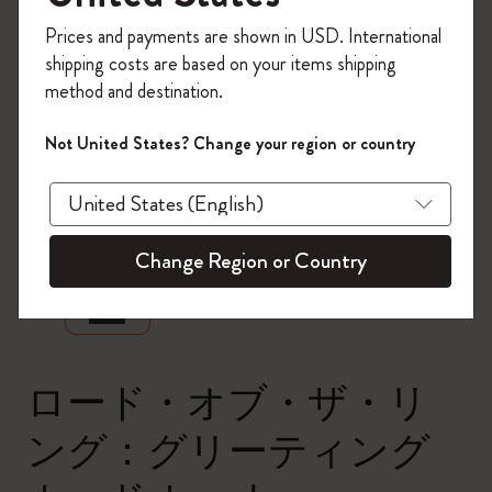
今すぐ会員登録して、コード
Prices and payments are shown in USD. International
「
WELCOME10
」を入力すると、初回注
shipping costs are based on your items shipping
文が10%オフ＋送料無料になります。セ
method and destination.
ール・アウトレット品は適用外。
Moleskineアカウントを作成して限定オフ
Not United States? Change your region or country
ァーや会員特典、さらに多くのインスピ
レーションを手に入れましょう。
zoom.cta
今すぐ会員登録 !
Change Region or Country
ロード・オブ・ザ・リ
ング：グリーティング