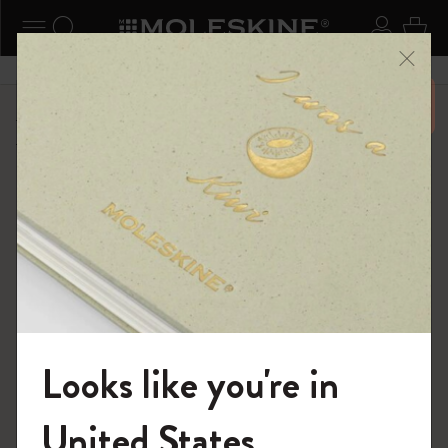
ニューを閉じる
ナビゲーションの切替
検索 (キーワードなど)
ログイ
カー
メニ
6,500円以上のご購入で送料無料
ショップ
限定版ノートブック
『ロード・オブ・ザ・リング』コレクション
Looks like you're in
モレスキンの世界へようこそ
United States