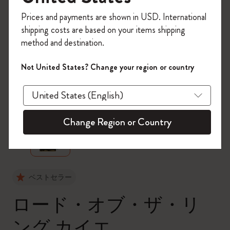
今すぐ会員登録して、コード
Prices and payments are shown in USD. International
「
WELCOME10
」を入力すると、初回注
shipping costs are based on your items shipping
文が10%オフ＋送料無料になります。セ
method and destination.
ール・アウトレット品は適用外。
Moleskineアカウントを作成して限定オフ
Not United States? Change your region or country
ァーや会員特典、さらに多くのインスピ
レーションを手に入れましょう。
zoom.cta
今すぐ会員登録 !
Change Region or Country
ベストセラー
ロード・オブ・ザ・リ
ング カイエ