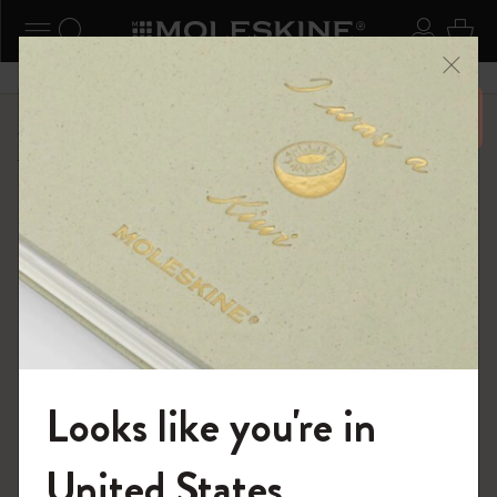
ニューを閉じる
ナビゲーションの切替
検索 (キーワードなど)
ログイ
カー
メニ
6,500円以上のご購入で送料無料
ショップ
限定版ノートブック
『ロード・オブ・ザ・リング』コレクション
Looks like you're in
モレスキンの世界へようこそ
United States