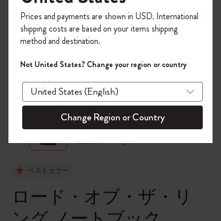
今すぐ会員登録して、コード
Prices and payments are shown in USD. International
「
WELCOME10
」を入力すると、初回注
shipping costs are based on your items shipping
文が10%オフ＋送料無料になります。セ
method and destination.
ール・アウトレット品は適用外。
Moleskineアカウントを作成して限定オフ
Not United States? Change your region or country
ァーや会員特典、さらに多くのインスピ
レーションを手に入れましょう。
zoom.cta
今すぐ会員登録 !
Change Region or Country
ベストセラー
ロード・オブ・ザ・リ
ング ノートブック