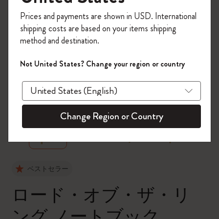
今すぐ会員登録して、コード
Prices and payments are shown in USD. International
「
WELCOME10
」を入力すると、初回注
shipping costs are based on your items shipping
文が10%オフ＋送料無料になります。セ
method and destination.
ール・アウトレット品は適用外。
Moleskineアカウントを作成して限定オフ
Not United States? Change your region or country
ァーや会員特典、さらに多くのインスピ
レーションを手に入れましょう。
zoom.cta
今すぐ会員登録 !
Change Region or Country
ベストセラー
ロード・オブ・ザ・リ
ング ノートブック