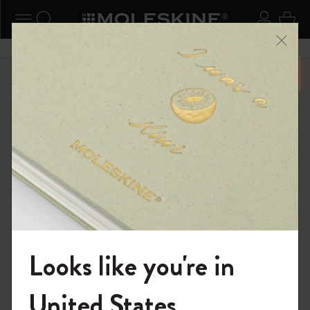
ニューを閉じる
ナビゲーションの切替
検索 (キーワードなど)
ログイ
カー
メニ
6,500円以上のご購入で送料無料
ショップ
限定版ノートブック
『ロード・オブ・ザ・リング』コレクション
Looks like you're in
モレスキンの世界へようこそ
United States