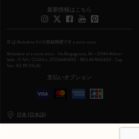
最新情報はこちら
© は Moleskine Srl の登録商標です a socio unico
Moleskine srl a socio unico - Via Bergognone, 34 – 20144 Milano -
Italia - P. IVA / CCIAA n. 07234480965 - REA MI 1945400 - Cap.
Soc. €2.181.513,42
支払いオプション
日本 (日本語)