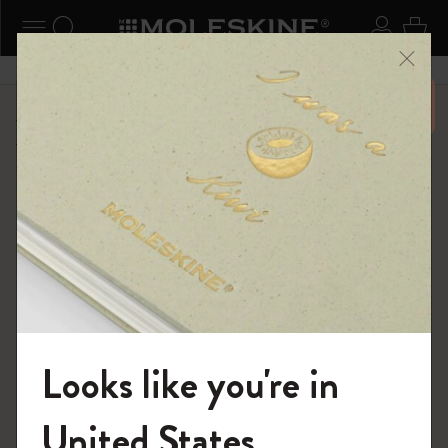
ニューを閉じる
ナビゲーションの切替
検索 (キーワードなど)
ログイ
カー
メニ
6,500円以上のご購入で送料無料
ショップ
限定版ノートブック
キム・ジョンギコレクション
Looks like you're in
モレスキンの世界へようこそ
United States