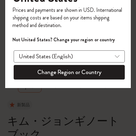
今すぐ会員登録して、コード
Prices and payments are shown in USD. International
「
WELCOME10
」を入力すると、初回注
shipping costs are based on your items shipping
文が10%オフ＋送料無料になります。セ
method and destination.
ール・アウトレット品は適用外。
Moleskineアカウントを作成して限定オフ
Not United States? Change your region or country
ァーや会員特典、さらに多くのインスピ
レーションを手に入れましょう。
zoom.cta
今すぐ会員登録 !
Change Region or Country
新製品
キム・ジョンギノート
ブック