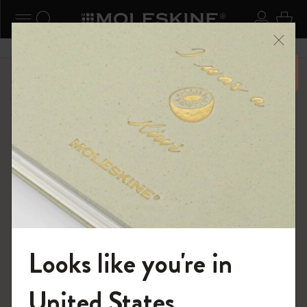
ニューを閉じる
ナビゲーションの切替
検索 (キーワードなど)
ログイ
カー
メニ
6,500円以上のご購入で送料無料
ショップ
限定版ノートブック
BLACKPINK × モレスキン コレクション
Looks like you're in
モレスキンの世界へようこそ
United States