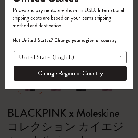
今すぐ会員登録して、コード
Prices and payments are shown in USD. International
「
WELCOME10
」を入力すると、初回注
shipping costs are based on your items shipping
文が10%オフ＋送料無料になります。セ
method and destination.
ール・アウトレット品は適用外。
Moleskineアカウントを作成して限定オフ
Not United States? Change your region or country
ァーや会員特典、さらに多くのインスピ
レーションを手に入れましょう。
zoom.cta
今すぐ会員登録 !
Change Region or Country
BLACKPINK x Moleskine
コレクション カイエジ