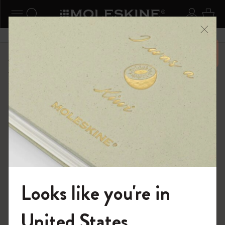
ニューを閉じる
ナビゲーションの切替
検索 (キーワードなど)
ログイ
カー
メニ
6,500円以上のご購入で送料無料
ショップ
限定版ノートブック
BLACKPINK × モレスキン コレクション
Looks like you're in
モレスキンの世界へようこそ
United States