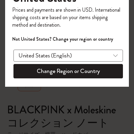
今すぐ会員登録して、コード
Prices and payments are shown in USD. International
「
WELCOME10
」を入力すると、初回注
shipping costs are based on your items shipping
文が10%オフ＋送料無料になります。セ
method and destination.
ール・アウトレット品は適用外。
Moleskineアカウントを作成して限定オフ
Not United States? Change your region or country
ァーや会員特典、さらに多くのインスピ
レーションを手に入れましょう。
zoom.cta
今すぐ会員登録 !
Change Region or Country
BLACKPINK x Moleskine
コレクション ノート