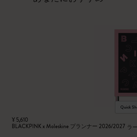
Quick Sh
¥ 5,610
BLACKPINK x Moleskine プランナー 2026/2027
ラ