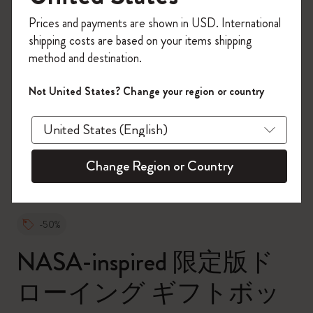
今すぐ会員登録して、コード
Prices and payments are shown in USD. International
「
WELCOME10
」を入力すると、初回注
shipping costs are based on your items shipping
文が10%オフ＋送料無料になります。セ
method and destination.
ール・アウトレット品は適用外。
Moleskineアカウントを作成して限定オフ
Not United States? Change your region or country
ァーや会員特典、さらに多くのインスピ
zoom.cta
レーションを手に入れましょう。
今すぐ会員登録 !
Change Region or Country
-50%
NASA-inspired 限定版ド
ローイング ギフトボッ