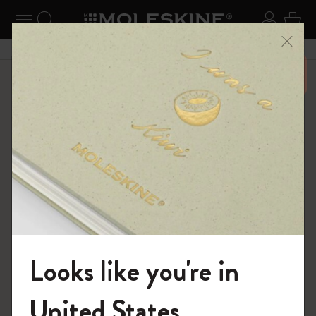
ニューを閉じる
ナビゲーションの切替
検索 (キーワードなど)
ログイ
カー
メニ
6,500円以上のご購入で送料無料
ショップ
限定版ノートブック
Looks like you're in
モレスキンの世界へようこそ
United States