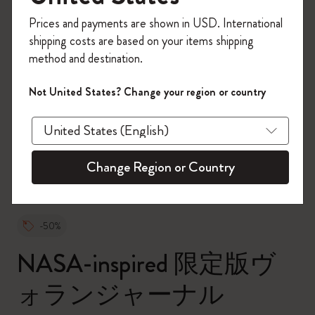
今すぐ会員登録して、コード
Prices and payments are shown in USD. International
「
WELCOME10
」を入力すると、初回注
shipping costs are based on your items shipping
文が10%オフ＋送料無料になります。セ
method and destination.
ール・アウトレット品は適用外。
Moleskineアカウントを作成して限定オフ
Not United States? Change your region or country
ァーや会員特典、さらに多くのインスピ
zoom.cta
レーションを手に入れましょう。
今すぐ会員登録 !
Change Region or Country
-50%
NASA-inspired 限定版ヴ
ォランジャーナル