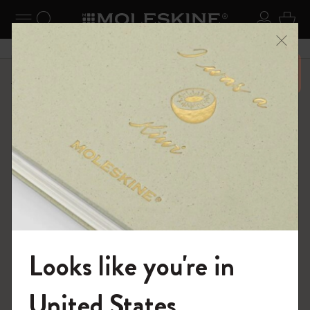
ニューを閉じる
ナビゲーションの切替
検索 (キーワードなど)
ログイ
カー
メニ
6,500円以上のご購入で送料無料
ショップ
限定版ノートブック
Looks like you're in
モレスキンの世界へようこそ
United States