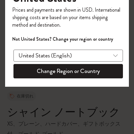
今すぐ会員登録して、コード
Prices and payments are shown in USD. International
「
WELCOME10
」を入力すると、初回注
shipping costs are based on your items shipping
文が10%オフ＋送料無料になります。セ
method and destination.
ール・アウトレット品は適用外。
Moleskineアカウントを作成して限定オフ
Not United States? Change your region or country
ァーや会員特典、さらに多くのインスピ
zoom.cta
レーションを手に入れましょう。
今すぐ会員登録 !
Change Region or Country
在庫切れ
シャイン ノートブック
XS、プレーン、ハードカバー、ギフトボックス