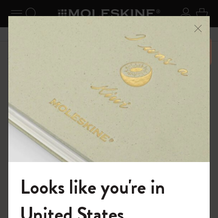
ニューを閉じる
ナビゲーションの切替
検索 (キーワードなど)
ログイ
カー
メニ
6,500円以上のご購入で送料無料
ショップ
Paper products
Looks like you're in
モレスキンの世界へようこそ
United States