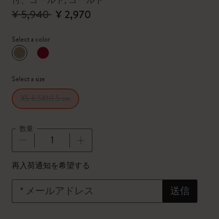
付、ゴールド, ゴールド
¥ 5,940
¥ 2,970
Select a color
選択済
*
選択したカラー
Select a size
XS 6.5X10.5 cm
数量
数量が1に更新されました
再入荷通知を希望する
*
メールアドレス
送信