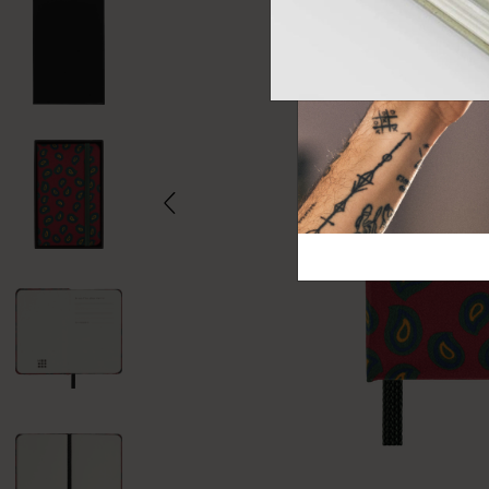
芸術と文化
モレスキン Foundation
アカウントを作成する
サブカテゴリ
バッグ
サブカテゴリ
ギフト
サブカテゴリ
ピン
サブカテゴリ
パッチ
サブカテゴリ