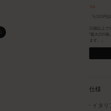
数量が1
ピーナッツ限定コレクション
「6,500
プレシャス & エシカル コレクション
25個以上で
*最大20
zoom.cta
City Guide Notebooks LUXE x モレスキ
ます。」
ン
カサ・バトリョ 限定版コレクション
アイ アム ザ シティ コレクション
星の王子さま
仕様
Mardi Mercredi × モレスキン
ハリー・ポッターの呪文コレクション
イタリア