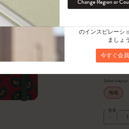
Bordeaux
Change Region or Cou
セット
デイリープランナー
カラーパターン ノートブック
健康を愛する方への贈り物です
ログイン
適用外
¥ 5,060
Moleskineアカウ
パッションジャーナル
マンスリープランナー
サクラコレクション
趣味を愛する方へのギフト
オファーや会員特
Select a color
のインスピレーシ
スチューデントカイエジャーナル
プランナー
馬年コレクション
卒業祝い
選
*
選択し
ましょ
アートコレクション
限定版ダイアリー
ミニノートブックチャーム
ノートブック
Select a size
今すぐ会員
プロコレクション
プロコレクション
BLACKPINK × モレスキン コレクショ
XS 6.5x10
ン
ライフプランナー・コレクション
ISSEY MIYAKE | モレスキン のコレク
Select a layout
アカデミック・プランナー
ション
無地
ナサにインスパイアされたコレクショ
ン
数量
Impressions of Impressionism コレクショ
ン