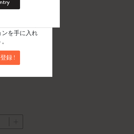
ntry
。
¥ 2,530
ントを作成して限定
典、さらに多く
ョンを手に入れ
択済
たカラー
う。
登録 !
.5 cm