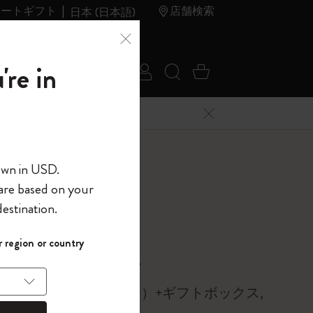
レートギフト
店舗検索
日本 (日本語)
夏のセ
アウトレ
're in
ログイン
検索 (キーワードな
カート 0 アイ
ール
ット
メニューを閉じる
へようこそ
own in USD.
 are based on your
界へようこそ
estination.
パスワードを表示
 region or country
して、コード
ら
クノートブック
入力すると、初
報を保存する
(任意)
＋送料無料になり
ドカバー 無地（ボルドー）+ギフトボックス,
ウトレット品は