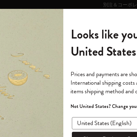
別注＆コーポ
キンス
パーソナライズサ
ストー
モレスキン
Looks like you
ービス
リー
の世界
テゴリ
サブカテゴリ
サブカテゴリ
United States
6,500円以上のご購入で送料無料
モレスキンの世界
ノートブック
ダイアリー
すべて見る
モレスキンスマート
Reframe サングラス
キム・ジョンギコレクション
すべて見る
アートを愛する方への贈り物
カントリー・テーマ・ピンズ・コレク
プライドをいつも胸に
スマートライティング・システム
Notes
ション
The Original Notebook
パーソナル・ダイアリー
スマートライティング・システム
Blackwing x モレスキン
ムーミン コレクション
Impressions of Impressionism コレクショ
バックパック
プロフェッショナルへの贈り物
Mardi Mercredi × モレスキン
スマートノートブック
モレスキン Journal
10% オフと送料無料
*
メールアドレス
Prices and payments are sh
ン
で1冊無料
International shipping costs
ミニノートブックチャーム
12カ月ダイアリー
モレスキンスマートスマートとは
Kaweco x モレスキン
キム・ジョンギコレクション
限定版バックパック
ミニマリストへの贈り物
スマートダイアリー
モレスキン Planner
月有効）
モレスキンの世
カサ・バトリョ 限定版コレクション
items shipping method and d
の先行アクセス
*
パスワード
カイエ ＆ ジャーナル
15ヶ月プランナー
アプリ・サービス
ペン & ペンシル
「Alice's Adventures in Wonderland」コレ
Shopper paper – made Collection
マキシマリストへの贈り物
プライズ
-50%
クション
ゴッホ美術館
報をいち早くチェック
Not United States? Change your
今すぐ会員登録
カスタムノートブック
18ヶ月プランナー
アクセサリー＆リフィル
デバイスバッグ & バックパック
ファッションを愛する方への贈り物
ス
パスワードを忘れた方はこち
シル
「
WELCOME10
」を
『ロード・オブ・ザ・リング』コレク
このデバイスで情
限定版
ウィークリープランナー
ション
Legendary
旅人への贈り物
回注文が10%オフ
XS ハー
ます。セール・ア