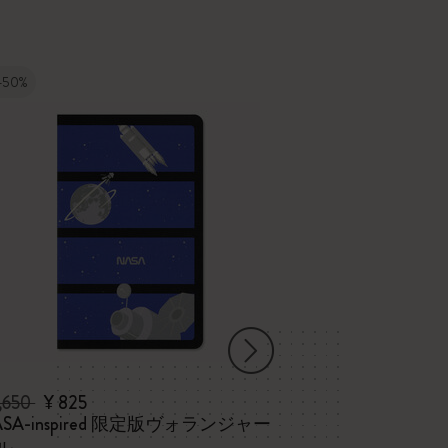
-50%
-50%
1,650
¥ 825
¥ 3,850
¥ 1,92
-inspired 限定版ヴォランジャー
エッセンシャル