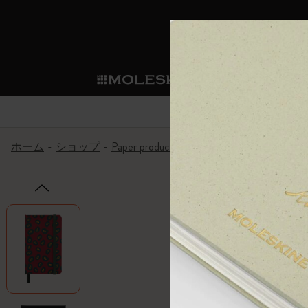
ショ
モレス
ップ
マート
サブカテゴリ
サブカ
今すぐメンバー登録
新商品
すべて見る
カスタムダイアリー
モレスキンメンバーシップ
ホーム
ショップ
Paper products
シルクノートブック
ノートブック
スマートライティング・シス
カスタムノートブック
我々の歴史
ウェルカムオファー: 次回のご購入時に
サブカテゴリ
サブカテゴリ
テム
通常特典: パーソナライズの2冊ご購入
ダイアリー
パッチ
モレスキンのマニフェスト
バースデー特典: 1回限りの割引（1ヶ
サブカテゴリ
モレスキンスマートスマート
先行プレビュー: 新作コレクションへ
モレスキンスマート
とは
和紙テープ
ペンと紙の力
伝説的なお得情報: 会員限定の特別サ
サブカテゴリ
セールへの早期アクセス: お得な情
ライティングツール
アプリ・サービス
ミニノートブックチャーム
持続可能な創造性
モレスキン限定イベント: 優先アクセ
サブカテゴリ
サブカテゴリ
返品期間の延長: 1ヶ月間
限定版ノートブック
別注＆コーポレートギフト
Detour
サブカテゴリ