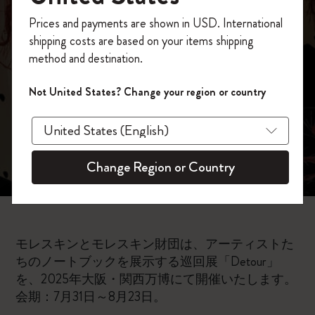
伝説のクリエイ
今すぐ会員登録して、コード
Prices and payments are shown in USD. International
「
WELCOME10
」を入力すると、初回注
ティビティ
shipping costs are based on your items shipping
文が10%オフ＋送料無料になります。セ
method and destination.
ール・アウトレット品は適用外。
Moleskineアカウントを作成して限定オフ
Not United States? Change your region or country
ァーや会員特典、さらに多くのインスピ
レーションを手に入れましょう。
今すぐ会員登録 !
Change Region or Country
モレスキンとモレスキン財団は、アーティストた
ちのノートブックを展示する巡回展「Detour」
を、2025年大阪・関西万博にて開催いたします。
会期：7月31日～8月23日。