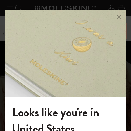
ニューを閉じる
ナビゲーションの切替
検索 (キーワードなど)
ログイ
カー
メニ
6,500円以上のご購入で送料無料
ホーム
ストーリー
Detour EXPO 2025 Osaka
Detour at EXPO 2025 大阪 ― 東
京
Looks like you're in
紙が引き出す、
モレスキンの世界へようこそ
United States