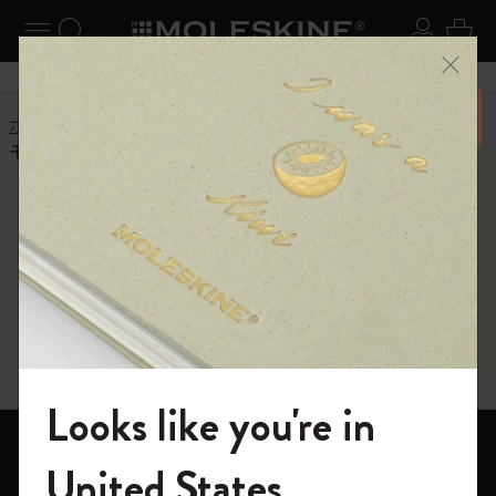
ニューを閉じる
ナビゲーションの切替
検索 (キーワードなど)
ログイ
カー
メニ
6,500円以上のご購入で送料無料
ホーム
モレスキンの世界
モレスキンのマニフェスト
モレスキンのマニ
フェスト
Looks like you're in
ノートブック
モレスキンの世界へようこそ
United States
ダイアリー