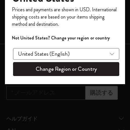
今すぐ会員登録して、コード
Prices and payments are shown in USD. International
モレスキンスマート
「
WELCOME10
」を入力すると、初回注
shipping costs are based on your items shipping
文が10%オフ＋送料無料になります。セ
限定版
method and destination.
ール・アウトレット品は適用外。
バッグ
Moleskineアカウントを作成して限定オフ
Not United States? Change your region or country
ァーや会員特典、さらに多くのインスピ
レーションを手に入れましょう。
会員登録はこちら
今すぐ会員登録 !
Change Region or Country
ニュースレター登録
*
メールアドレス
購読する
ヘルプガイド