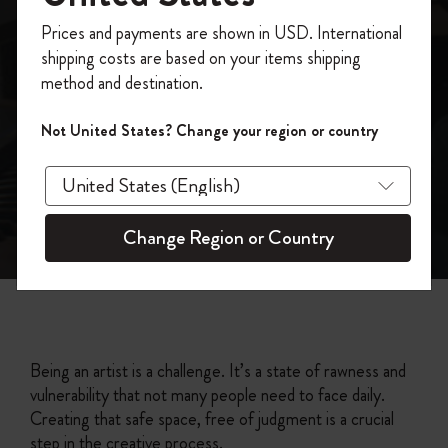
Moleskine Presents:
今すぐ会員登録して、コード
Prices and payments are shown in USD. International
「
WELCOME10
」を入力すると、初回注
X Ambassadors
shipping costs are based on your items shipping
文が10%オフ＋送料無料になります。セ
method and destination.
ール・アウトレット品は適用外。
Moleskineアカウントを作成して限定オフ
Not United States? Change your region or country
ァーや会員特典、さらに多くのインスピ
レーションを手に入れましょう。
今すぐ会員登録 !
Change Region or Country
Being an artist is a challenge. It’s a state of rawness and
vulnerability that not many people need to face daily.
Creating that safe space, free of judgment is a crucial
step in the creative process.