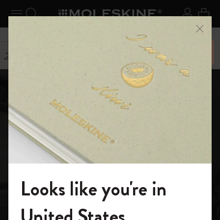
ニューを閉じる
ナビゲーションの切替
検索 (キーワードなど)
ログイ
カー
メニ
6,500円以上のご購入で送料無料
ストーリー
X Ambassadors
Looks like you're in
モレスキンの世界へようこそ
United States