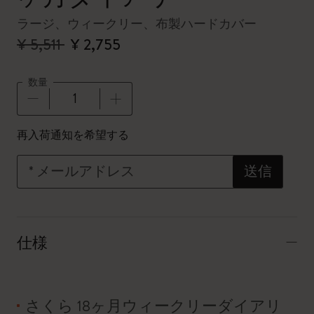
ラージ、ウィークリー、布製ハードカバー
¥ 5,511
¥ 2,755
数量
数量が1に更新されました
再入荷通知を希望する
*
メールアドレス
送信
仕様
さくら 18ヶ月ウィークリーダイアリ