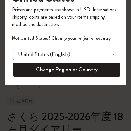
今すぐ会員登録して、コード
Prices and payments are shown in USD. International
「
WELCOME10
」を入力すると、初回注
shipping costs are based on your items shipping
文が10%オフ＋送料無料になります。セ
method and destination.
ール・アウトレット品は適用外。
Moleskineアカウントを作成して限定オフ
Not United States? Change your region or country
ァーや会員特典、さらに多くのインスピ
レーションを手に入れましょう。
zoom.cta
今すぐ会員登録 !
Change Region or Country
在庫切れ
さくら 2025-2026年度 18
ヶ月ダイアリー