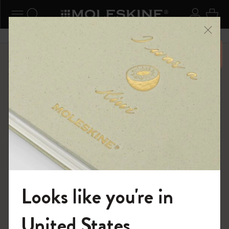
ニューを閉じる
ナビゲーションの切替
検索 (キーワードなど)
ログイ
カー
メニ
6,500円以上のご購入で送料無料
ショップ
...
限定版ダイアリー
さくら ダイアリー
Looks like you're in
モレスキンの世界へようこそ
United States