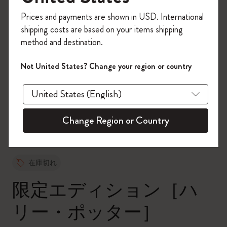
今すぐ会員登録して、コード
Prices and payments are shown in USD. International
「
WELCOME10
」を入力すると、初回注
shipping costs are based on your items shipping
文が10%オフ＋送料無料になります。セ
method and destination.
ール・アウトレット品は適用外。
Moleskineアカウントを作成して限定オフ
Not United States? Change your region or country
ァーや会員特典、さらに多くのインスピ
zoom.cta
レーションを手に入れましょう。
今すぐ会員登録 !
Change Region or Country
在庫切れ
限定エディション［ハ
リー・ポッター］