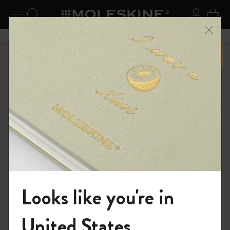
ニューを閉じる
ナビゲーションの切替
検索 (キーワードなど)
ログイ
カー
メニ
6,500円以上のご購入で送料無料
ショップ
ダイアリー
12カ月ダイアリー
Looks like you're in
モレスキンの世界へようこそ
United States