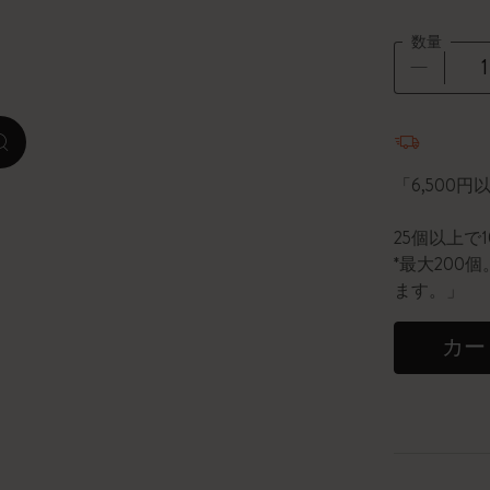
数量
ピーナッツ限定コレクション
プレシャス & エシカル コレクション
数量が1
zoom.cta
City Guide Notebooks LUXE x モレスキ
ン
「6,500
カサ・バトリョ 限定版コレクション
25個以上で
*最大20
アイ アム ザ シティ コレクション
ます。」
星の王子さま
カー
Mardi Mercredi × モレスキン
ハリー・ポッターの呪文コレクション