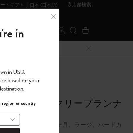
レートギフト
店舗検索
日本 (日本語)
夏のセ
アウトレ
're in
ログイン
検索 (キーワードな
カート 0 アイ
ール
ット
メニューを閉じる
へようこそ
own in USD.
 are based on your
界へようこそ
estination.
ラー
パスワードを表示
シック ウィークリープランナ
 region or country
して、コード
ら
6/2027
入力すると、初
報を保存する
(任意)
＋送料無料になり
リーホリゾンタル、18ヶ月、ラージ、ハードカ
ウトレット品は