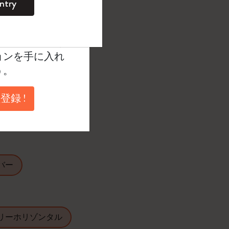
ntry
ラック
。
ントを作成して限定
典、さらに多く
ョンを手に入れ
う。
たカラー
登録 !
ラージ
バー
リーホリゾンタル