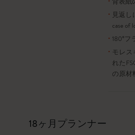
背表紙
見返し
case o
180
モレス
れたF
の原材
18ヶ月プランナー