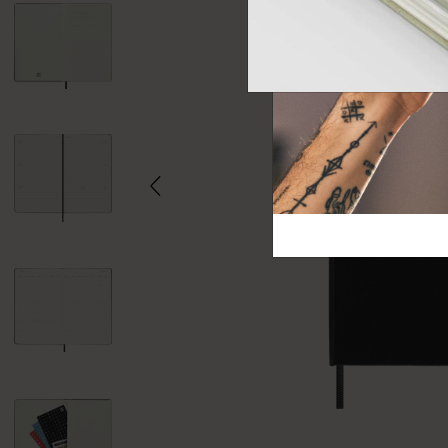
芸術と文化
モレスキン Foundation
アカウントを作成する
サブカテゴリ
バッグ
サブカテゴリ
ギフト
サブカテゴリ
ピン
サブカテゴリ
パッチ
サブカテゴリ