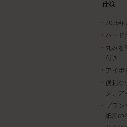
仕様
2026
ハード
丸みを
付き
アイボリ
便利な
グ、ア
プラン
紙用の