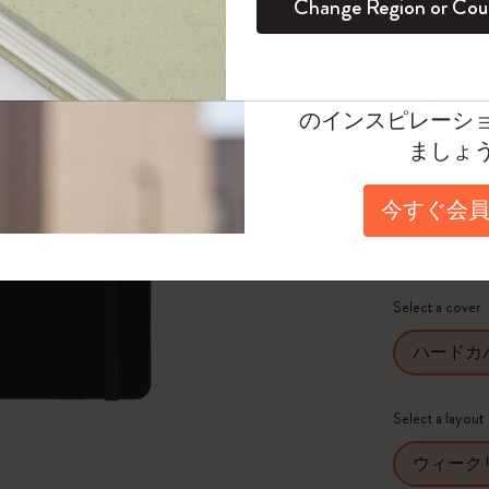
Change Region or Cou
バー, ブ
セット
デイリープランナー
カラーパターン ノートブック
健康を愛する方への贈り物です
ログイン
適用外
¥ 4,840
Moleskineアカウ
パッションジャーナル
マンスリープランナー
サクラコレクション
趣味を愛する方へのギフト
オファーや会員特
Select a color
のインスピレーシ
スチューデントカイエジャーナル
プランナー
馬年コレクション
卒業祝い
選択済
ましょ
*
選択し
アートコレクション
限定版ダイアリー
ミニノートブックチャーム
ノートブック
Select a size
今すぐ会員
プロコレクション
プロコレクション
BLACKPINK × モレスキン コレクショ
ポケット
ン
ライフプランナー・コレクション
ISSEY MIYAKE | モレスキン のコレク
Select a cover
アカデミック・プランナー
ション
ハードカ
ナサにインスパイアされたコレクショ
ン
Select a layout
Impressions of Impressionism コレクショ
ウィーク
ン