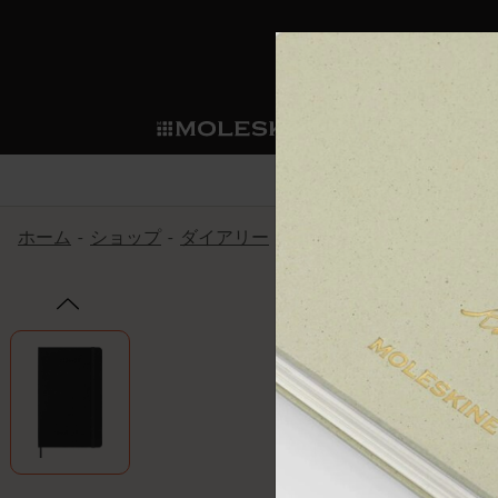
ショ
モレス
ップ
マート
サブカテゴリ
サブカ
今すぐメンバー登録
新商品
すべて見る
カスタムダイアリー
モレスキンメンバーシップ
ホーム
ショップ
ダイアリー
18ヶ月プランナー
クラシ
ノートブック
スマートライティング・シス
カスタムノートブック
我々の歴史
ウェルカムオファー: 次回のご購入時に
サブカテゴリ
サブカテゴリ
テム
通常特典: パーソナライズの2冊ご購入
ダイアリー
パッチ
モレスキンのマニフェスト
バースデー特典: 1回限りの割引（1ヶ
サブカテゴリ
モレスキンスマートスマート
先行プレビュー: 新作コレクションへ
モレスキンスマート
とは
和紙テープ
ペンと紙の力
伝説的なお得情報: 会員限定の特別サ
サブカテゴリ
セールへの早期アクセス: お得な情
ライティングツール
アプリ・サービス
ミニノートブックチャーム
持続可能な創造性
モレスキン限定イベント: 優先アクセ
サブカテゴリ
サブカテゴリ
返品期間の延長: 1ヶ月間
限定版ノートブック
別注＆コーポレートギフト
Detour
サブカテゴリ