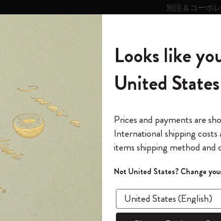
別注＆コーポ
キンス
パーソナライズサ
ストー
モレスキン
Looks like you
ービス
リー
の世界
テゴリ
サブカテゴリ
サブカテゴリ
United States
6,500円以上のご購入で送料無料
モレスキンの世界
ノートブック
ダイアリー
すべて見る
モレスキンスマート
Reframe サングラス
キム・ジョンギコレクション
すべて見る
アートを愛する方への贈り物
カントリー・テーマ・ピンズ・コレク
プライドをいつも胸に
スマートライティング・システム
Notes
ション
ック ウィークリープランナー 2026/2027
The Original Notebook
パーソナル・ダイアリー
スマートライティング・システム
Blackwing x モレスキン
ムーミン コレクション
Impressions of Impressionism コレクショ
バックパック
プロフェッショナルへの贈り物
Mardi Mercredi × モレスキン
スマートノートブック
モレスキン Journal
10% オフと送料無料
*
メールアドレス
Prices and payments are sh
ン
で1冊無料
International shipping costs
ミニノートブックチャーム
12カ月ダイアリー
モレスキンスマートスマートとは
Kaweco x モレスキン
キム・ジョンギコレクション
限定版バックパック
ミニマリストへの贈り物
スマートダイアリー
モレスキン Planner
月有効）
モレスキンの世
カサ・バトリョ 限定版コレクション
items shipping method and d
の先行アクセス
ベストセ
*
パスワード
カイエ ＆ ジャーナル
15ヶ月プランナー
アプリ・サービス
ペン & ペンシル
「Alice's Adventures in Wonderland」コレ
Shopper paper – made Collection
マキシマリストへの贈り物
プライズ
クラ
クション
ゴッホ美術館
報をいち早くチェック
Not United States? Change your
今すぐ会員登録
カスタムノートブック
18ヶ月プランナー
アクセサリー＆リフィル
デバイスバッグ & バックパック
ファッションを愛する方への贈り物
ス
パスワードを忘れた方はこち
ー 202
「
WELCOME10
」を
『ロード・オブ・ザ・リング』コレク
このデバイスで情
限定版
ウィークリープランナー
ション
Legendary
旅人への贈り物
回注文が10%オフ
ウィーク
ます。セール・ア