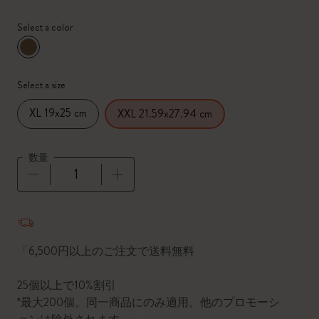
Select a color
選択済
*
選択したカラー
Select a size
XL 19x25 cm
XXL 21.59x27.94 cm
数量
数量が1に更新されました
「6,500円以上のご注文で送料無料
25個以上で10%割引
*最大200個。同一商品にのみ適用。他のプロモーシ