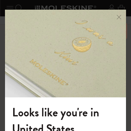
ニューを閉じる
ナビゲーションの切替
検索 (キーワードなど)
ログイ
カー
メニ
6,500円以上のご購入で送料無料
ショップ
...
カイエ ＆ ジャーナル
サブジェクト カイエ
Looks like you're in
モレスキンの世界へようこそ
United States