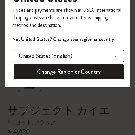
今すぐ会員登録して、コード
Prices and payments are shown in USD. International
「
WELCOME10
」を入力すると、初回注
shipping costs are based on your items shipping
文が10%オフ＋送料無料になります。セ
method and destination.
ール・アウトレット品は適用外。
Moleskineアカウントを作成して限定オフ
Not United States? Change your region or country
ァーや会員特典、さらに多くのインスピ
レーションを手に入れましょう。
zoom.cta
今すぐ会員登録 !
Change Region or Country
サブジェクト カイエ
2冊セット, ブラック
¥ 4,620