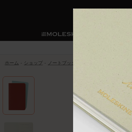
ショ
モレス
ップ
マート
サブカテゴリ
サブカ
今すぐメンバー登録
新商品
すべて見る
カスタムダイアリー
モレスキンメンバーシップ
ホーム
ショップ
ノートブック
カイエ ＆ ジャーナル
ノートブック
スマートライティング・シス
カスタムノートブック
我々の歴史
ウェルカムオファー: 次回のご購入時に
サブカテゴリ
サブカテゴリ
テム
通常特典: パーソナライズの2冊ご購入
ダイアリー
パッチ
モレスキンのマニフェスト
バースデー特典: 1回限りの割引（1ヶ
サブカテゴリ
モレスキンスマートスマート
先行プレビュー: 新作コレクションへ
モレスキンスマート
とは
和紙テープ
ペンと紙の力
伝説的なお得情報: 会員限定の特別サ
サブカテゴリ
セールへの早期アクセス: お得な情
ライティングツール
アプリ・サービス
ミニノートブックチャーム
持続可能な創造性
モレスキン限定イベント: 優先アクセ
サブカテゴリ
サブカテゴリ
返品期間の延長: 1ヶ月間
限定版ノートブック
別注＆コーポレートギフト
Detour
サブカテゴリ