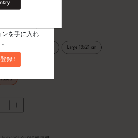
ntry
。
ントを作成して限定
選択済
たカラー
典、さらに多く
ョンを手に入れ
う。
Pocket 9x14 cm
Large 13x21 cm
.5 cm
登録 !
Ruled
に更新されました