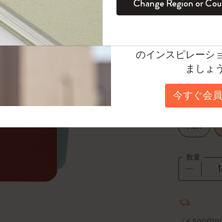
Change Region or Cou
セット
デイリープランナー
カラーパターン ノートブック
健康を愛する方への贈り物です
ログイン
適用外
Select a color
Moleskineアカウ
パッションジャーナル
マンスリープランナー
サクラコレクション
趣味を愛する方へのギフト
*
選択し
オファーや会員特
のインスピレーシ
スチューデントカイエジャーナル
プランナー
馬年コレクション
卒業祝い
Select a size
ましょ
XS 6.5x10
アートコレクション
限定版ダイアリー
ミニノートブックチャーム
ノートブック
今すぐ会員
プロコレクション
プロコレクション
BLACKPINK × モレスキン コレクショ
Select a layout
ン
ライフプランナー・コレクション
Plain
ISSEY MIYAKE | モレスキン のコレク
アカデミック・プランナー
ション
数量
ナサにインスパイアされたコレクショ
ン
数量が1
Impressions of Impressionism コレクショ
ン