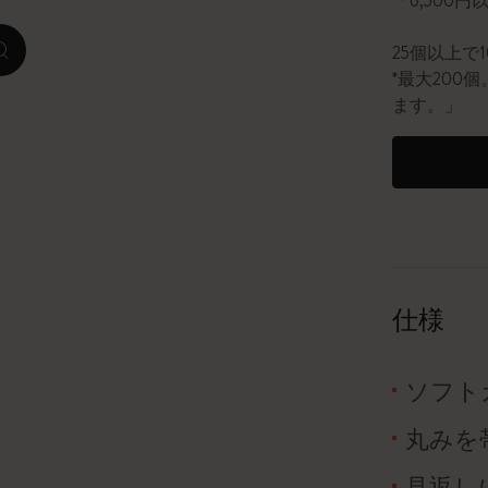
「6,500
ピーナッツ限定コレクション
25個以上で
zoom.cta
*最大20
プレシャス & エシカル コレクション
ます。」
City Guide Notebooks LUXE x モレスキ
ン
カサ・バトリョ 限定版コレクション
アイ アム ザ シティ コレクション
仕様
星の王子さま
ソフト
Mardi Mercredi × モレスキン
丸みを
ハリー・ポッターの呪文コレクション
見返し