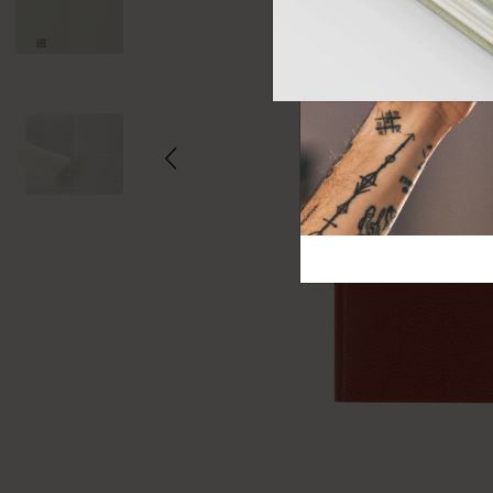
芸術と文化
モレスキン Foundation
アカウントを作成する
サブカテゴリ
バッグ
サブカテゴリ
ギフト
サブカテゴリ
ピン
サブカテゴリ
パッチ
サブカテゴリ