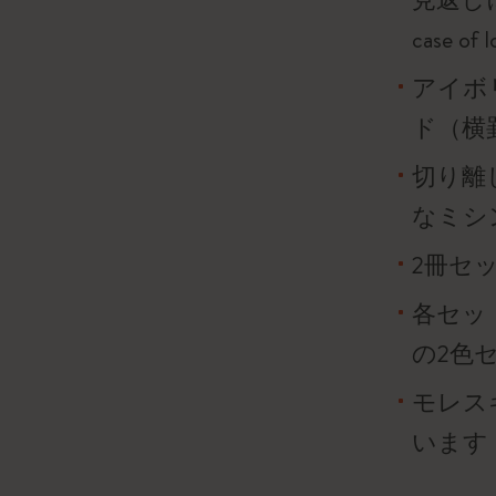
case o
アイボリ
ド（横
切り離
なミシ
2冊セ
各セッ
の2色
モレス
います