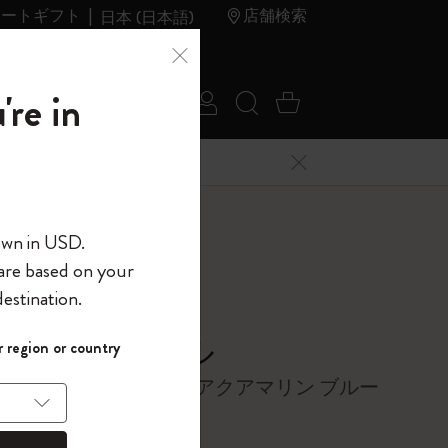
レートギフト
店舗検索
日本 (日本語)
夏のセ
アウトレ
're in
ログイン
検索 (キーワードな
カート 0 アイ
ール
ット
メニューを閉じる
へようこそ
own in USD.
 are based on your
界へようこそ
estination.
パスワードを表示
ラン ジャーナル
 region or country
して、コード
ら
, コーラル オレンジ、アクアマリン ブルー
入力すると、初
報を保存する
(任意)
＋送料無料になり
ウトレット品は