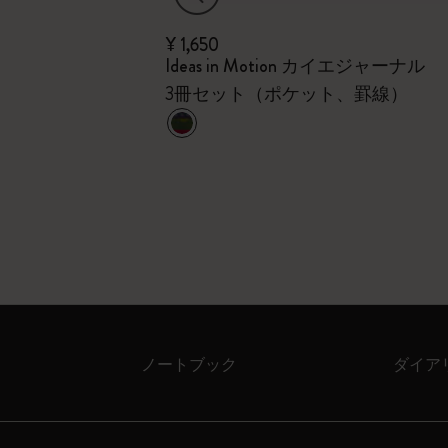
¥ 1,650
Ideas in Motion カイエジャーナル
冊セット
3冊セット（ポケット、罫線）
ノートブック
ダイア