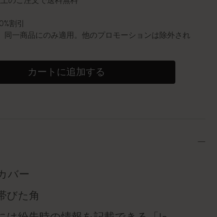
円以上のご注文で送料無料
10%割引
0個。同一商品にのみ適用。他のプロモーションは除外され
カートに追加する
カバー
帯びた角
には紛失時の情報を記載できる「In