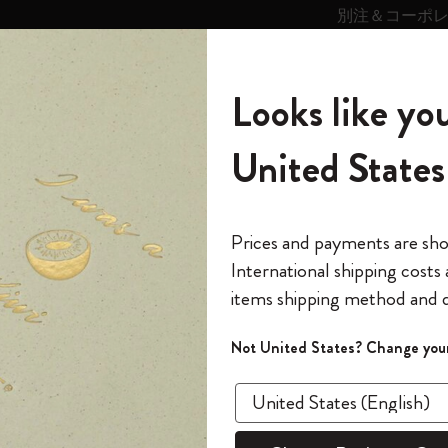
別注＆コーポ
キンス
パーソナライズサ
ストー
モレスキン
Looks like you
ービス
リー
の世界
テゴリ
サブカテゴリ
サブカテゴリ
United States
6,500円以上のご購入で送料無料
モレスキンの世界
ノートブック
ダイアリー
すべて見る
モレスキンスマート
Reframe サングラス
キム・ジョンギコレクション
すべて見る
アートを愛する方への贈り物
カントリー・テーマ・ピンズ・コレク
プライドをいつも胸に
スマートライティング・システム
Notes
ション
ヴォラン ジャーナル
ヴォラン ジャーナル
The Original Notebook
パーソナル・ダイアリー
スマートライティング・システム
Blackwing x モレスキン
ムーミン コレクション
Impressions of Impressionism コレクショ
バックパック
プロフェッショナルへの贈り物
Mardi Mercredi × モレスキン
スマートノートブック
モレスキン Journal
10% オフと送料無料
*
メールアドレス
Prices and payments are sh
ン
で1冊無料
International shipping costs
ミニノートブックチャーム
12カ月ダイアリー
モレスキンスマートスマートとは
Kaweco x モレスキン
キム・ジョンギコレクション
限定版バックパック
ミニマリストへの贈り物
スマートダイアリー
モレスキン Planner
月有効）
モレスキンの世
カサ・バトリョ 限定版コレクション
items shipping method and d
の先行アクセス
*
パスワード
カイエ ＆ ジャーナル
15ヶ月プランナー
アプリ・サービス
ペン & ペンシル
「Alice's Adventures in Wonderland」コレ
Shopper paper – made Collection
マキシマリストへの贈り物
プライズ
ヴォ
クション
ゴッホ美術館
報をいち早くチェック
Not United States? Change your
今すぐ会員登録
カスタムノートブック
18ヶ月プランナー
アクセサリー＆リフィル
デバイスバッグ & バックパック
ファッションを愛する方への贈り物
ス
パスワードを忘れた方はこち
2冊セット
「
WELCOME10
」を
『ロード・オブ・ザ・リング』コレク
このデバイスで情
限定版
ウィークリープランナー
ション
Legendary
旅人への贈り物
回注文が10%オフ
¥ 1,210
ます。セール・ア