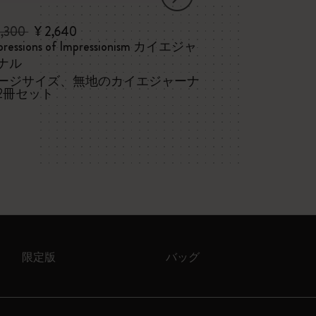
3,300
¥ 2,640
¥ 3,960
pressions of Impressionism カイエジャ
クラシック 
ナル
ソフトカバー
ージサイズ、無地のカイエジャーナ
2冊セット
限定版
バッグ