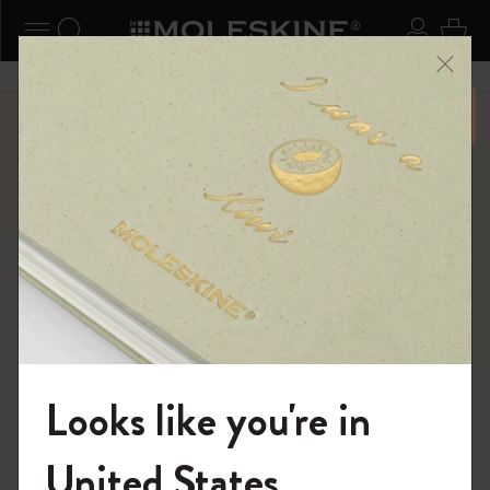
ニューを閉じる
ナビゲーションの切替
検索 (キーワードなど)
ログイ
カー
メニ
6,500円以上のご購入で送料無料
ショップ
ノートブック
スチューデントカイエジャーナル
Looks like you're in
モレスキンの世界へようこそ
United States