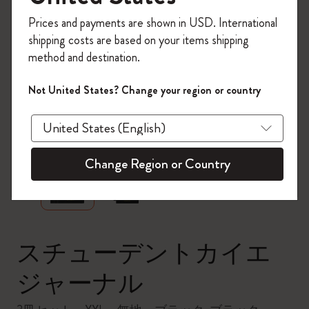
今すぐ会員登録して、コード
Prices and payments are shown in USD. International
「
WELCOME10
」を入力すると、初回注
shipping costs are based on your items shipping
文が10%オフ＋送料無料になります。セ
method and destination.
ール・アウトレット品は適用外。
Moleskineアカウントを作成して限定オフ
Not United States? Change your region or country
ァーや会員特典、さらに多くのインスピ
レーションを手に入れましょう。
zoom.cta
今すぐ会員登録 !
Change Region or Country
スチューデントカイエ
ジャーナル