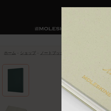
ショ
モレス
ップ
マート
サブカテゴリ
サブカ
今すぐメンバー登録
新商品
すべて見る
カスタムダイアリー
モレスキンメンバーシップ
ホーム
ショップ
ノートブック
プロコレクション
プ
ノートブック
スマートライティング・シス
カスタムノートブック
我々の歴史
ウェルカムオファー: 次回のご購入時に
サブカテゴリ
サブカテゴリ
テム
通常特典: パーソナライズの2冊ご購入
ダイアリー
パッチ
モレスキンのマニフェスト
バースデー特典: 1回限りの割引（1ヶ
サブカテゴリ
モレスキンスマートスマート
先行プレビュー: 新作コレクションへ
モレスキンスマート
とは
和紙テープ
ペンと紙の力
伝説的なお得情報: 会員限定の特別サ
サブカテゴリ
セールへの早期アクセス: お得な情
ライティングツール
アプリ・サービス
ミニノートブックチャーム
持続可能な創造性
モレスキン限定イベント: 優先アクセ
サブカテゴリ
サブカテゴリ
返品期間の延長: 1ヶ月間
限定版ノートブック
別注＆コーポレートギフト
Detour
サブカテゴリ