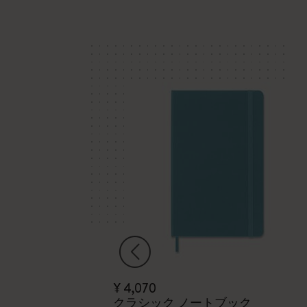
¥ 4,070
6
クラシック ノートブック