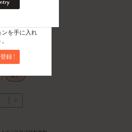
ntry
。
ントを作成して限定
択済
たカラー
典、さらに多く
ョンを手に入れ
う。
1 cm
XL 19x26 cm
登録 !
硬い
に更新されました