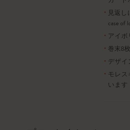
見返し
case o
アイボリ
巻末8
デザイ
モレス
います