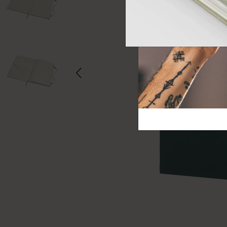
芸術と文化
モレスキン Foundation
アカウントを作成する
サブカテゴリ
バッグ
サブカテゴリ
ギフト
サブカテゴリ
ピン
サブカテゴリ
パッチ
サブカテゴリ