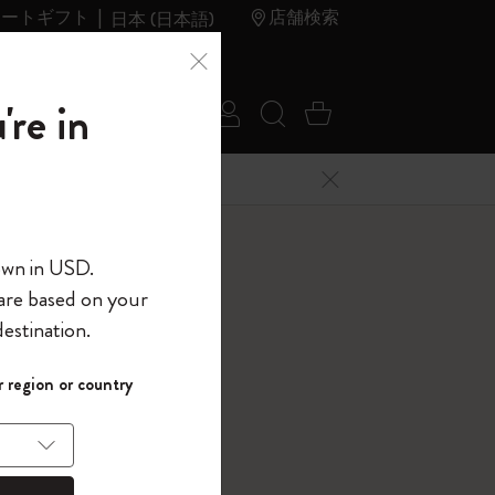
レートギフト
店舗検索
日本 (日本語)
夏のセ
アウトレ
're in
ログイン
検索 (キーワードな
カート 0 アイ
ール
ット
メニューを閉じる
へようこそ
own in USD.
 are based on your
界へようこそ
estination.
パスワードを表示
 ノートブック
 region or country
して、コード
ら
フォレスト
入力すると、初
報を保存する
(任意)
＋送料無料になり
ウトレット品は