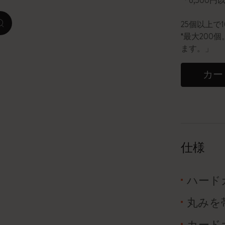
「6,500
ピーナッツ限定コレクション
25個以上で
zoom.cta
*最大20
プレシャス & エシカル コレクション
ます。」
City Guide Notebooks LUXE x モレスキ
カー
ン
カサ・バトリョ 限定版コレクション
アイ アム ザ シティ コレクション
仕様
星の王子さま
ハード
Mardi Mercredi × モレスキン
丸みを
ハリー・ポッターの呪文コレクション
カード