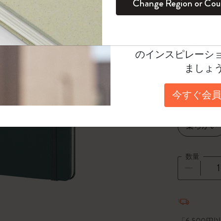
Change Region or Cou
セット
デイリープランナー
カラーパターン ノートブック
健康を愛する方への贈り物です
ログイン
適用外
Select a color
Moleskineアカウ
パッションジャーナル
マンスリープランナー
サクラコレクション
趣味を愛する方へのギフト
選
*
選択し
オファーや会員特
のインスピレーシ
スチューデントカイエジャーナル
プランナー
馬年コレクション
卒業祝い
Select a size
ましょ
Large 13x2
アートコレクション
限定版ダイアリー
ミニノートブックチャーム
ノートブック
今すぐ会員
プロコレクション
プロコレクション
BLACKPINK × モレスキン コレクショ
Select a cover
ン
ライフプランナー・コレクション
柔らかい
ISSEY MIYAKE | モレスキン のコレク
アカデミック・プランナー
ション
数量
ナサにインスパイアされたコレクショ
ン
数量が1
Impressions of Impressionism コレクショ
ン