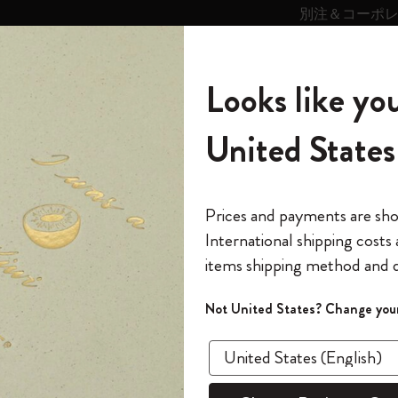
別注＆コーポ
キンス
パーソナライズサ
ストー
モレスキン
Looks like you
ービス
リー
の世界
テゴリ
サブカテゴリ
サブカテゴリ
United States
6,500円以上のご購入で送料無料
モレスキンの世界
ノートブック
ダイアリー
すべて見る
モレスキンスマート
Reframe サングラス
キム・ジョンギコレクション
すべて見る
アートを愛する方への贈り物
カントリー・テーマ・ピンズ・コレク
プライドをいつも胸に
スマートライティング・システム
Notes
ション
ロ ノートブック
The Original Notebook
パーソナル・ダイアリー
スマートライティング・システム
Blackwing x モレスキン
ムーミン コレクション
Impressions of Impressionism コレクショ
バックパック
プロフェッショナルへの贈り物
Mardi Mercredi × モレスキン
スマートノートブック
モレスキン Journal
10% オフと送料無料
*
メールアドレス
Prices and payments are sh
ン
で1冊無料
International shipping costs
ミニノートブックチャーム
12カ月ダイアリー
モレスキンスマートスマートとは
Kaweco x モレスキン
キム・ジョンギコレクション
限定版バックパック
ミニマリストへの贈り物
スマートダイアリー
モレスキン Planner
月有効）
モレスキンの世
カサ・バトリョ 限定版コレクション
items shipping method and d
の先行アクセス
*
パスワード
カイエ ＆ ジャーナル
15ヶ月プランナー
アプリ・サービス
ペン & ペンシル
「Alice's Adventures in Wonderland」コレ
Shopper paper – made Collection
マキシマリストへの贈り物
プライズ
プロ
クション
ゴッホ美術館
報をいち早くチェック
Not United States? Change your
今すぐ会員登録
カスタムノートブック
18ヶ月プランナー
アクセサリー＆リフィル
デバイスバッグ & バックパック
ファッションを愛する方への贈り物
ス
パスワードを忘れた方はこち
グリーン
「
WELCOME10
」を
『ロード・オブ・ザ・リング』コレク
このデバイスで情
限定版
ウィークリープランナー
ション
Legendary
旅人への贈り物
回注文が10%オフ
¥ 5,830
ます。セール・ア