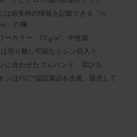
には紛失時の情報を記載できる「In
f loss」の欄
ーカラー、70 g/m²、中性紙
枚は切り離し可能なミシン目入り
ンに合わせたゴムバンド、栞ひも
キンはFSC™認証製品を生産、販売して