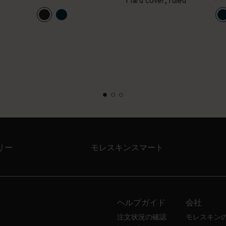
Hard cover, ruled
リー
モレスキンスマート
ヘルプガイド
会社
注文状況の確認
モレスキン