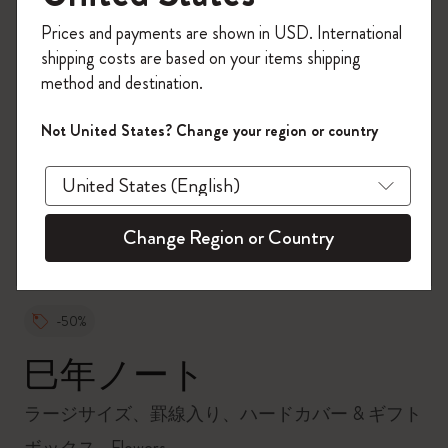
今すぐ会員登録して、コード
Prices and payments are shown in USD. International
「
WELCOME10
」を入力すると、初回注
shipping costs are based on your items shipping
文が10%オフ＋送料無料になります。セ
method and destination.
ール・アウトレット品は適用外。
Moleskineアカウントを作成して限定オフ
Not United States? Change your region or country
ァーや会員特典、さらに多くのインスピ
zoom.cta
レーションを手に入れましょう。
今すぐ会員登録 !
Change Region or Country
-50%
巳年ノート
ラージサイズ、罫線入り、ハードカバー & ギフト