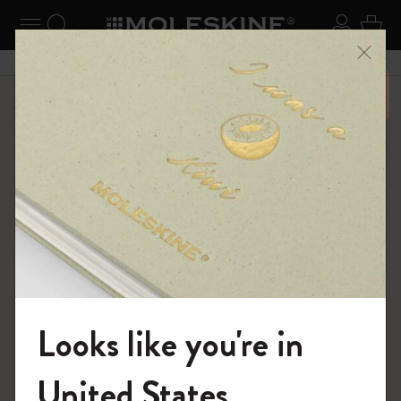
ニューを閉じる
ナビゲーションの切替
検索 (キーワードなど)
ログイ
カー
メニ
6,500円以上のご購入で送料無料
ショップ
ノートブック
限定版
Looks like you're in
モレスキンの世界へようこそ
United States