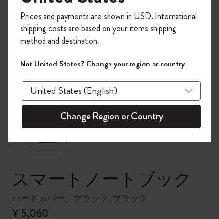
今すぐ会員登録して、コード
Prices and payments are shown in USD. International
「
WELCOME10
」を入力すると、初回注
shipping costs are based on your items shipping
文が10%オフ＋送料無料になります。セ
method and destination.
ール・アウトレット品は適用外。
Moleskineアカウントを作成して限定オフ
Not United States? Change your region or country
ァーや会員特典、さらに多くのインスピ
レーションを手に入れましょう。
zoom.cta
今すぐ会員登録 !
Change Region or Country
スマートノートブック
ハードカバー、ブラック, ブラック
¥ 5,060