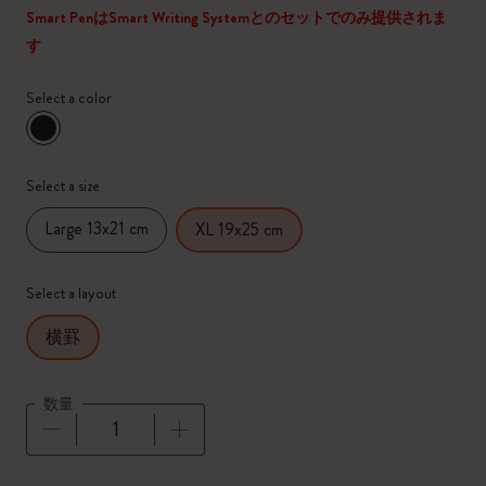
Smart PenはSmart Writing Systemとのセットでのみ提供されま
す
Select a color
選択済
*
選択したカラー
Select a size
Large 13x21 cm
XL 19x25 cm
Select a layout
横罫
数量
数量が1に更新されました