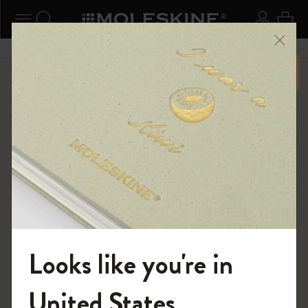
ニューを閉じる
ナビゲーションの切替
検索 (キーワードなど)
ログイ
カー
メニ
6,500円以上のご購入で送料無料
ショップ
...
スマートライティング・システム
スマートノートブック
Looks like you're in
モレスキンの世界へようこそ
United States