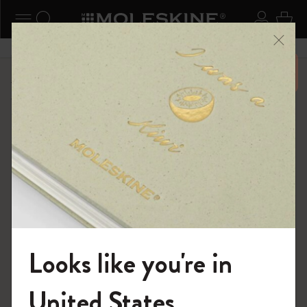
ニューを閉じる
ナビゲーションの切替
検索 (キーワードなど)
ログイ
カー
メニ
6,500円以上のご購入で送料無料
ショップ
モレスキンスマート
スマートライティング・システム
Looks like you're in
モレスキンの世界へようこそ
United States