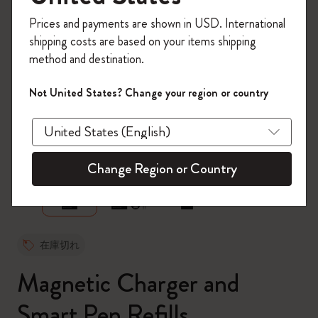
今すぐ会員登録して、コード
Prices and payments are shown in USD. International
「
WELCOME10
」を入力すると、初回注
shipping costs are based on your items shipping
文が10%オフ＋送料無料になります。セ
method and destination.
ール・アウトレット品は適用外。
Moleskineアカウントを作成して限定オフ
Not United States? Change your region or country
ァーや会員特典、さらに多くのインスピ
レーションを手に入れましょう。
zoom.cta
今すぐ会員登録 !
Change Region or Country
在庫切れ
Magnetic Charger and
Smart Pen Refills