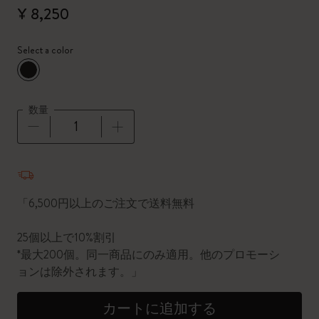
¥ 8,250
Select a color
選択済
*
選択したカラー
数量
数量が1に更新されました
「6,500円以上のご注文で送料無料
25個以上で10%割引
*最大200個。同一商品にのみ適用。他のプロモーシ
ョンは除外されます。」
カートに追加する