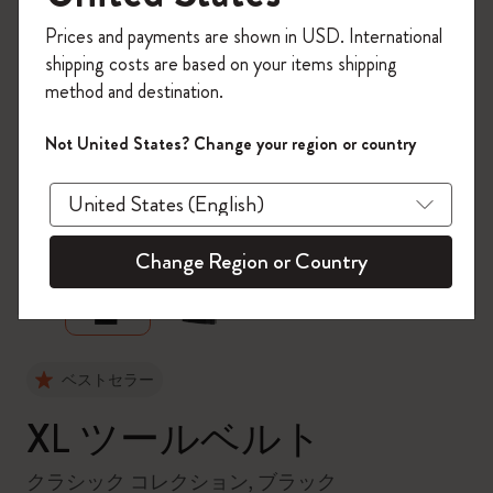
今すぐ会員登録して、コード
Prices and payments are shown in USD. International
「
WELCOME10
」を入力すると、初回注
shipping costs are based on your items shipping
文が10%オフ＋送料無料になります。セ
method and destination.
ール・アウトレット品は適用外。
Moleskineアカウントを作成して限定オフ
Not United States? Change your region or country
ァーや会員特典、さらに多くのインスピ
レーションを手に入れましょう。
zoom.cta
今すぐ会員登録 !
Change Region or Country
ベストセラー
XL ツールベルト
クラシック コレクション, ブラック