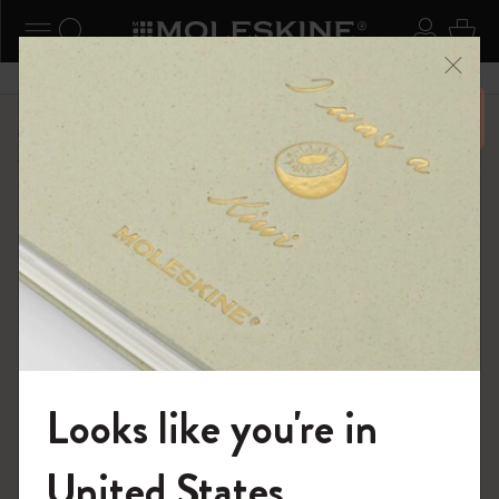
ニューを閉じる
ナビゲーションの切替
検索 (キーワードなど)
ログイ
カー
メニ
6,500円以上のご購入で送料無料
ショップ
ライティングツール
アクセサリー＆リフィル
Looks like you're in
モレスキンの世界へようこそ
United States