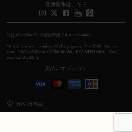
最新情報はこちら
© は Moleskine Srl の登録商標です a socio unico
Moleskine srl a socio unico - Via Bergognone, 34 – 20144 Milano -
Italia - P. IVA / CCIAA n. 07234480965 - REA MI 1945400 - Cap.
Soc. €2.181.513,42
支払いオプション
日本 (日本語)