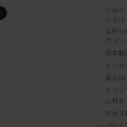
ベルベ
ピーナッツ限定コレクション
zoom.cta
ックウ
プレシャス & エシカル コレクション
なめら
ウィン
City Guide Notebooks LUXE x モレスキ
ン
日本製
カサ・バトリョ 限定版コレクション
インセ
アイ アム ザ シティ コレクション
長さ20
星の王子さま
クリッ
ム付き
Mardi Mercredi × モレスキン
デボス
ハリー・ポッターの呪文コレクション
プレミ