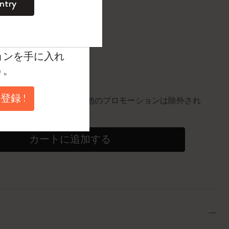
ntry
。
ントを作成して限定
に更新されました
典、さらに多く
ョンを手に入れ
円以上のご注文で送料無料
う。
10%割引
登録 !
0個。同一商品にのみ適用。他のプロモーションは除外され
カートに追加する