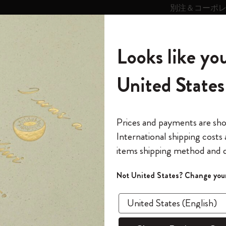
別注＆コーポ
キンス
パーソナライズサ
ストー
モレスキン
Looks like you
ービス
リー
の世界
テゴリ
サブカテゴリ
サブカテゴリ
United States
6,500円以上のご購入で送料無料
モレスキンの世界
ノートブック
ダイアリー
すべて見る
モレスキンスマート
Reframe サングラス
キム・ジョンギコレクション
すべて見る
アートを愛する方への贈り物
カントリー・テーマ・ピンズ・コレク
プライドをいつも胸に
スマートライティング・システム
Notes
ション
レスキン
ブラックウイング×モレスキン
The Original Notebook
パーソナル・ダイアリー
スマートライティング・システム
Blackwing x モレスキン
ムーミン コレクション
Impressions of Impressionism コレクショ
バックパック
プロフェッショナルへの贈り物
Mardi Mercredi × モレスキン
スマートノートブック
モレスキン Journal
10% オフと送料無料
*
メールアドレス
Prices and payments are sh
ン
で1冊無料
International shipping costs
ミニノートブックチャーム
12カ月ダイアリー
モレスキンスマートスマートとは
Kaweco x モレスキン
キム・ジョンギコレクション
限定版バックパック
ミニマリストへの贈り物
スマートダイアリー
モレスキン Planner
月有効）
モレスキンの世
カサ・バトリョ 限定版コレクション
items shipping method and d
の先行アクセス
ブラ
*
パスワード
カイエ ＆ ジャーナル
15ヶ月プランナー
アプリ・サービス
ペン & ペンシル
「Alice's Adventures in Wonderland」コレ
Shopper paper – made Collection
マキシマリストへの贈り物
プライズ
クション
ゴッホ美術館
報をいち早くチェック
Not United States? Change your
グラファ
今すぐ会員登録
カスタムノートブック
18ヶ月プランナー
アクセサリー＆リフィル
デバイスバッグ & バックパック
ファッションを愛する方への贈り物
ス
パスワードを忘れた方はこち
¥ 19,80
「
WELCOME10
」を
『ロード・オブ・ザ・リング』コレク
このデバイスで情
限定版
ウィークリープランナー
ション
Legendary
旅人への贈り物
回注文が10%オフ
数量
ます。セール・ア