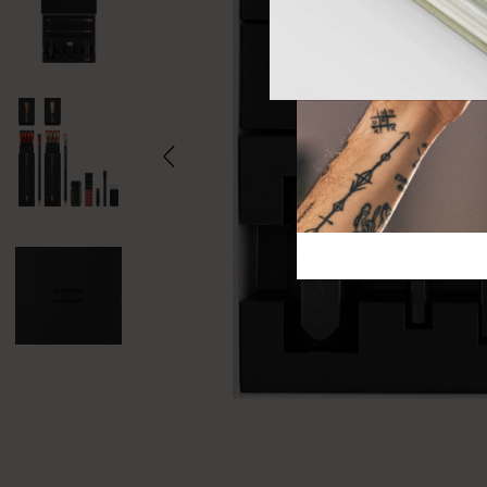
芸術と文化
モレスキン Foundation
アカウントを作成する
サブカテゴリ
バッグ
サブカテゴリ
ギフト
サブカテゴリ
ピン
サブカテゴリ
パッチ
サブカテゴリ