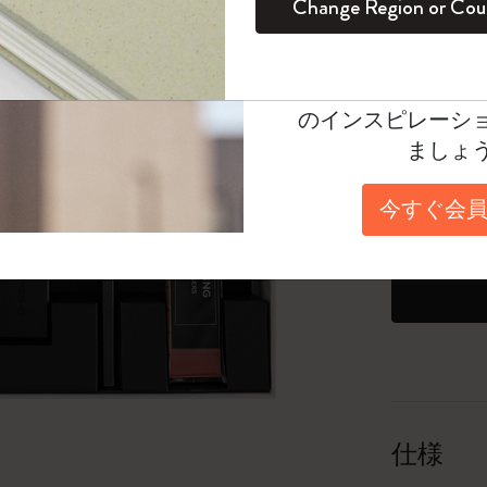
Change Region or Cou
セット
デイリープランナー
カラーパターン ノートブック
健康を愛する方への贈り物です
ログイン
適用外
Moleskineアカウ
パッションジャーナル
マンスリープランナー
サクラコレクション
趣味を愛する方へのギフト
数量が1
オファーや会員特
のインスピレーシ
スチューデントカイエジャーナル
プランナー
馬年コレクション
卒業祝い
「6,500
ましょ
アートコレクション
限定版ダイアリー
ミニノートブックチャーム
ノートブック
25個以上で
今すぐ会員
*最大20
プロコレクション
プロコレクション
BLACKPINK × モレスキン コレクショ
ます。」
ン
ライフプランナー・コレクション
ISSEY MIYAKE | モレスキン のコレク
アカデミック・プランナー
ション
ナサにインスパイアされたコレクショ
ン
仕様
Impressions of Impressionism コレクショ
ン