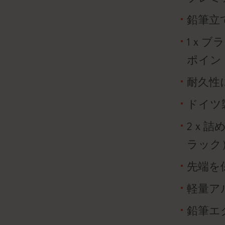
鉛筆立
1ｘブ
ポイン
耐久性
ドイツ
2ｘ詰
ラック
先端を
軽量ア
鉛筆エ