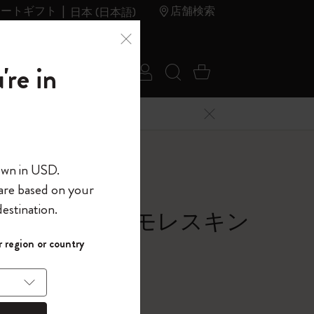
レートギフト
店舗検索
日本 (日本語)
夏のセ
アウトレ
're in
ログイン
検索 (キーワードな
カート 0 アイ
ール
ット
メニューを閉じる
へようこそ
own in USD.
 are based on your
界へようこそ
estination.
ックウイング×モレスキン
パスワードを表示
 region or country
イトラバーズ セット
して、コード
ら
0
入力すると、初
報を保存する
(任意)
＋送料無料になり
ウトレット品は