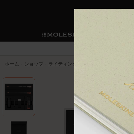
ショ
モレス
ップ
マート
サブカテゴリ
サブカ
今すぐメンバー登録
新商品
すべて見る
カスタムダイアリー
モレスキンメンバーシップ
ホーム
ショップ
ライティングツール
Blackwing x モ
ノートブック
スマートライティング・シス
カスタムノートブック
我々の歴史
ウェルカムオファー: 次回のご購入時に
サブカテゴリ
サブカテゴリ
テム
通常特典: パーソナライズの2冊ご購入
ダイアリー
パッチ
モレスキンのマニフェスト
バースデー特典: 1回限りの割引（1ヶ
サブカテゴリ
モレスキンスマートスマート
先行プレビュー: 新作コレクションへ
モレスキンスマート
とは
和紙テープ
ペンと紙の力
伝説的なお得情報: 会員限定の特別サ
サブカテゴリ
セールへの早期アクセス: お得な情
ライティングツール
アプリ・サービス
ミニノートブックチャーム
持続可能な創造性
モレスキン限定イベント: 優先アクセ
サブカテゴリ
サブカテゴリ
返品期間の延長: 1ヶ月間
限定版ノートブック
別注＆コーポレートギフト
Detour
サブカテゴリ