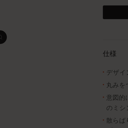
ピーナッツ限定コレクション
プレシャス & エシカル コレクション
zoom.cta
City Guide Notebooks LUXE x モレスキ
ン
仕様
カサ・バトリョ 限定版コレクション
デザイ
アイ アム ザ シティ コレクション
丸みを
星の王子さま
意図的
Mardi Mercredi × モレスキン
のミシ
ハリー・ポッターの呪文コレクション
散らば