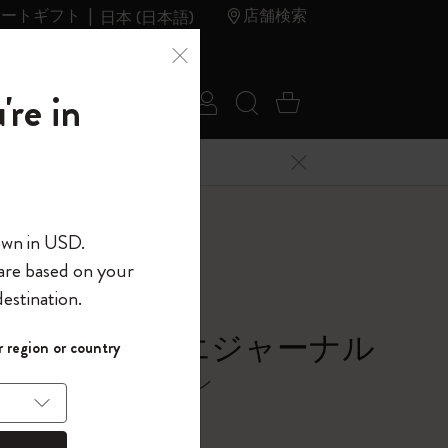
レートギフト
店舗検索
日本 (日本語)
夏のセ
アウトレ
're in
ログイン
検索 (キーワードな
カート 0 アイ
ール
ット
メニューを閉じる
へようこそ
own in USD.
 are based on your
界へようこそ
estination.
パスワードを表示
s in Motion カイエジャーナル
 region or country
して、コード
ら
（XL、罫線）, パターン
入力すると、初
報を保存する
(任意)
＋送料無料になり
ウトレット品は