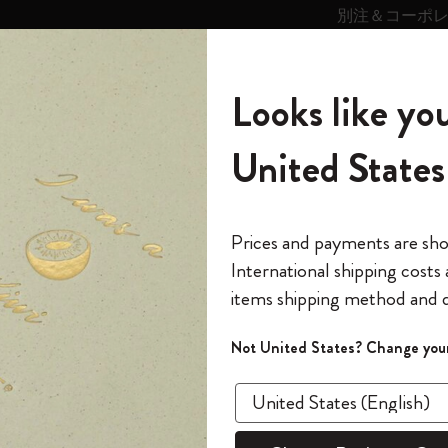
別注＆コーポ
キンス
パーソナライズサ
ストー
モレスキン
Looks like you
ービス
リー
の世界
テゴリ
サブカテゴリ
サブカテゴリ
United States
6,500円以上のご購入で送料無料
モレスキンの世界
ノートブック
ダイアリー
すべて見る
モレスキンスマート
Reframe サングラス
キム・ジョンギコレクション
すべて見る
アートを愛する方への贈り物
カントリー・テーマ・ピンズ・コレク
プライドをいつも胸に
スマートライティング・システム
Notes
ション
エジャーナル
The Original Notebook
パーソナル・ダイアリー
スマートライティング・システム
Blackwing x モレスキン
ムーミン コレクション
Impressions of Impressionism コレクショ
バックパック
プロフェッショナルへの贈り物
Mardi Mercredi × モレスキン
スマートノートブック
モレスキン Journal
10% オフと送料無料
*
メールアドレス
Prices and payments are sh
ン
で1冊無料
International shipping costs
ミニノートブックチャーム
12カ月ダイアリー
モレスキンスマートスマートとは
Kaweco x モレスキン
キム・ジョンギコレクション
限定版バックパック
ミニマリストへの贈り物
スマートダイアリー
モレスキン Planner
月有効）
モレスキンの世
カサ・バトリョ 限定版コレクション
items shipping method and d
の先行アクセス
新製品
*
パスワード
カイエ ＆ ジャーナル
15ヶ月プランナー
アプリ・サービス
ペン & ペンシル
「Alice's Adventures in Wonderland」コレ
Shopper paper – made Collection
マキシマリストへの贈り物
プライズ
Idea
クション
ゴッホ美術館
報をいち早くチェック
Not United States? Change your
今すぐ会員登録
カスタムノートブック
18ヶ月プランナー
アクセサリー＆リフィル
デバイスバッグ & バックパック
ファッションを愛する方への贈り物
ス
パスワードを忘れた方はこち
3冊セット
「
WELCOME10
」を
『ロード・オブ・ザ・リング』コレク
このデバイスで情
¥ 3,520
限定版
ウィークリープランナー
ション
Legendary
旅人への贈り物
回注文が10%オフ
ます。セール・ア