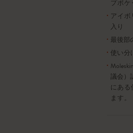
プポケ
アイボリ
入り
最後部
使い分
Mole
議会）
にある
ます。