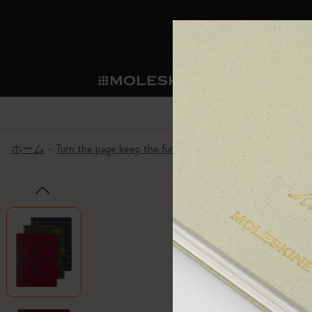
ショ
モレス
ップ
マート
サブカテゴリ
サブカ
今すぐメンバー登録
新商品
すべて見る
カスタムダイアリー
モレスキンメンバーシップ
ホーム
Turn the page keep the fun
Ideas in Motion カイ
ノートブック
スマートライティング・シス
カスタムノートブック
我々の歴史
ウェルカムオファー: 次回のご購入時に
サブカテゴリ
サブカテゴリ
テム
通常特典: パーソナライズの2冊ご購入
ダイアリー
パッチ
モレスキンのマニフェスト
バースデー特典: 1回限りの割引（1ヶ
サブカテゴリ
モレスキンスマートスマート
先行プレビュー: 新作コレクションへ
モレスキンスマート
とは
和紙テープ
ペンと紙の力
伝説的なお得情報: 会員限定の特別サ
サブカテゴリ
セールへの早期アクセス: お得な情
ライティングツール
アプリ・サービス
ミニノートブックチャーム
持続可能な創造性
モレスキン限定イベント: 優先アクセ
サブカテゴリ
サブカテゴリ
返品期間の延長: 1ヶ月間
限定版ノートブック
別注＆コーポレートギフト
Detour
サブカテゴリ