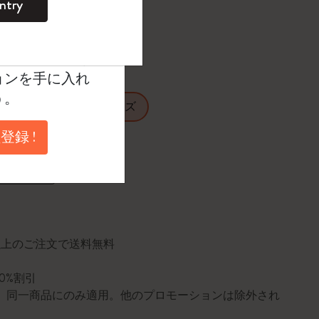
ntry
。
ントを作成して限定
たカラー
典、さらに多く
ョンを手に入れ
う。
ラージ
XLサイズ
登録 !
に更新されました
円以上のご注文で送料無料
10%割引
0個。同一商品にのみ適用。他のプロモーションは除外され