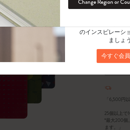
Change Region or Cou
セット
デイリープランナー
カラーパターン ノートブック
健康を愛する方への贈り物です
ログイン
適用外
Select a color
Moleskineアカウ
選択済
パッションジャーナル
マンスリープランナー
サクラコレクション
趣味を愛する方へのギフト
*
選択し
オファーや会員特
のインスピレーシ
Select a size
スチューデントカイエジャーナル
プランナー
馬年コレクション
卒業祝い
ましょ
ポケット
アートコレクション
限定版ダイアリー
ミニノートブックチャーム
ノートブック
今すぐ会員
プロコレクション
プロコレクション
BLACKPINK × モレスキン コレクショ
数量
ン
ライフプランナー・コレクション
ISSEY MIYAKE | モレスキン のコレク
数量が1
アカデミック・プランナー
ション
「6,500
ナサにインスパイアされたコレクショ
ン
25個以上で
*最大20
Impressions of Impressionism コレクショ
ます。」
ン