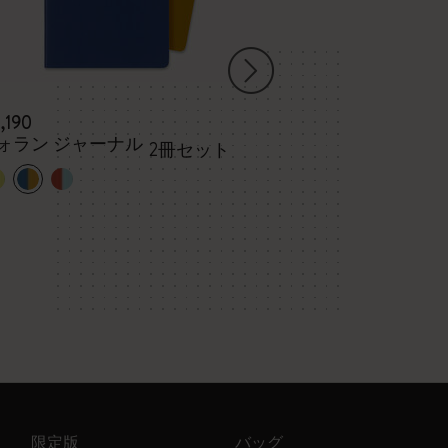
3,190
¥ 5,500
ォラン ジャーナル
キム・ジョン
2冊セット
ラージ、無地
ー
限定版
バッグ