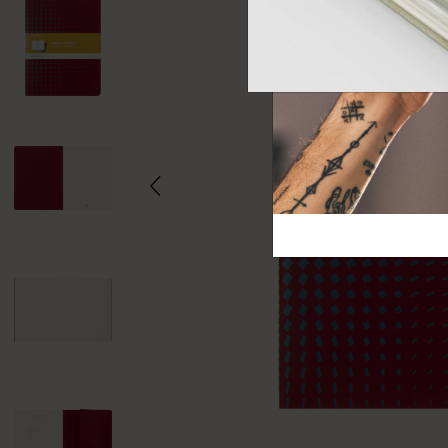
芸術と文化
モレスキン Foundation
アカウントを作成する
サブカテゴリ
バッグ
サブカテゴリ
ギフト
サブカテゴリ
ピン
サブカテゴリ
パッチ
サブカテゴリ