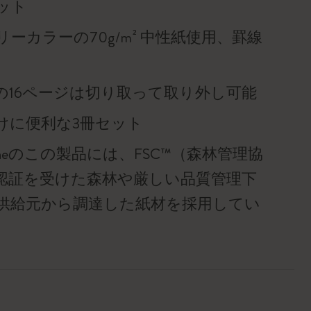
ット
ーカラーの70g/m² 中性紙使用、罫線
の16ページは切り取って取り外し可能
けに便利な3冊セット
skineのこの製品には、FSC™（森林管理協
認証を受けた森林や厳しい品質管理下
供給元から調達した紙材を採用してい