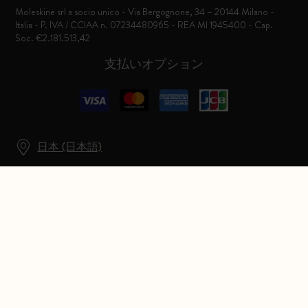
Moleskine srl a socio unico - Via Bergognone, 34 – 20144 Milano -
Italia - P. IVA / CCIAA n. 07234480965 - REA MI 1945400 - Cap.
Soc. €2.181.513,42
支払いオプション
日本 (日本語)