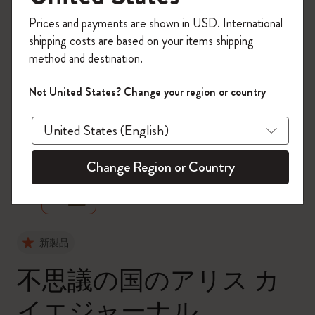
今すぐ会員登録して、コード
Prices and payments are shown in USD. International
「
WELCOME10
」を入力すると、初回注
shipping costs are based on your items shipping
文が10%オフ＋送料無料になります。セ
method and destination.
ール・アウトレット品は適用外。
Moleskineアカウントを作成して限定オフ
Not United States? Change your region or country
ァーや会員特典、さらに多くのインスピ
レーションを手に入れましょう。
zoom.cta
今すぐ会員登録 !
Change Region or Country
新製品
不思議の国のアリス カ
イエジャーナル