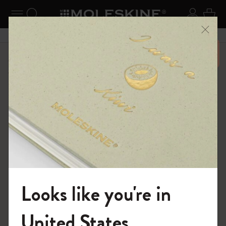
ューを閉じる
ナビゲーションの切替
検索 (キーワードなど)
ログイ
カー
メニ
6,500円以上のご購入で送料無料
ショップ
限定版ノートブック
「Alice's Adventures in Wonderland」コレクション
Looks like you're in
モレスキンの世界へようこそ
United States