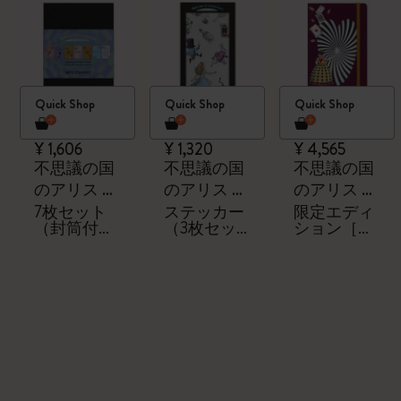
Quick Shop
Quick Shop
Quick Shop
¥ 1,606
¥ 1,320
¥ 4,565
不思議の国
不思議の国
不思議の国
のアリス グ
のアリス ス
のアリス ノ
リーティン
テッカー
ートブック
7枚セット
ステッカー
限定エディ
（封筒付
（3枚セッ
ション［ハ
グカード
き）
ト）
ートの女
王］ノート
ブック