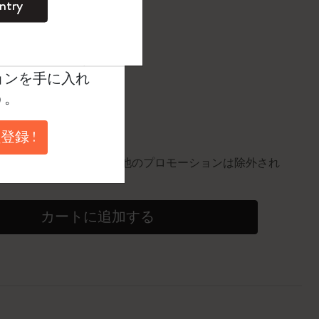
ntry
。
ントを作成して限定
典、さらに多く
に更新されました
ョンを手に入れ
う。
円以上のご注文で送料無料
登録 !
10%割引
0個。同一商品にのみ適用。他のプロモーションは除外され
カートに追加する