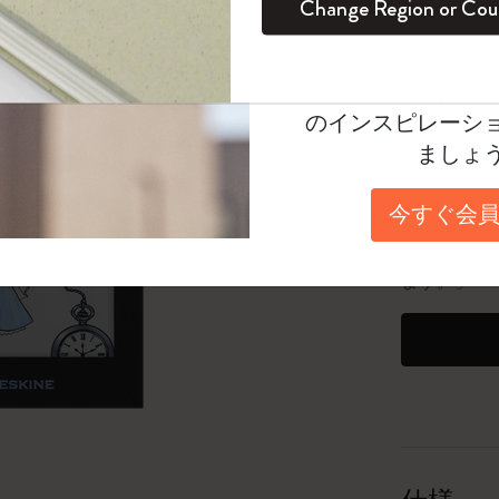
Change Region or Cou
セット
デイリープランナー
カラーパターン ノートブック
健康を愛する方への贈り物です
ログイン
適用外
数量
Moleskineアカウ
パッションジャーナル
マンスリープランナー
サクラコレクション
趣味を愛する方へのギフト
オファーや会員特
数量が1
のインスピレーシ
スチューデントカイエジャーナル
プランナー
馬年コレクション
卒業祝い
ましょ
「6,500
アートコレクション
限定版ダイアリー
ミニノートブックチャーム
ノートブック
今すぐ会員
25個以上で
プロコレクション
プロコレクション
BLACKPINK × モレスキン コレクショ
*最大20
ン
ます。」
ライフプランナー・コレクション
ISSEY MIYAKE | モレスキン のコレク
アカデミック・プランナー
ション
ナサにインスパイアされたコレクショ
ン
Impressions of Impressionism コレクショ
ン