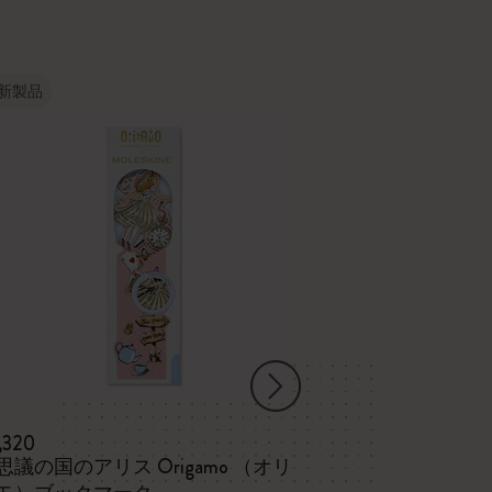
新製品
新製品
1,320
¥ 4,565
思議の国のアリス Origamo （オリ
不思議の国の