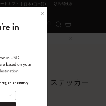
レートギフト
店舗検索
日本 (日本語)
夏のセ
アウトレ
're in
ログイン
検索 (キーワードな
カート 0 アイ
ール
ット
メニューを閉じる
へようこそ
ー
own in USD.
 are based on your
界へようこそ
estination.
パスワードを表示
議の国のアリス ステッカー
 region or country
して、コード
ら
ー（3枚セット）
入力すると、初
報を保存する
(任意)
＋送料無料になり
ウトレット品は