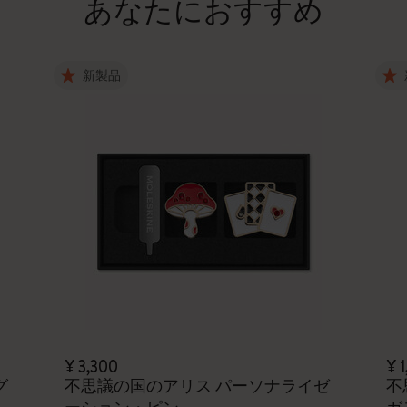
あなたにおすすめ
新製品
¥ 3,300
¥ 
グ
不思議の国のアリス パーソナライゼ
不