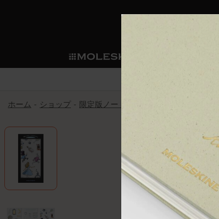
ショ
モレス
ップ
マート
サブカテゴリ
サブカ
今すぐメンバー登録
新商品
すべて見る
カスタムダイアリー
モレスキンメンバーシップ
ホーム
ショップ
限定版ノートブック
「Alice's Adven
ノートブック
スマートライティング・シス
カスタムノートブック
我々の歴史
ウェルカムオファー: 次回のご購入時に
サブカテゴリ
サブカテゴリ
テム
通常特典: パーソナライズの2冊ご購入
ダイアリー
パッチ
モレスキンのマニフェスト
バースデー特典: 1回限りの割引（1ヶ
サブカテゴリ
モレスキンスマートスマート
先行プレビュー: 新作コレクションへ
モレスキンスマート
とは
和紙テープ
ペンと紙の力
伝説的なお得情報: 会員限定の特別サ
サブカテゴリ
セールへの早期アクセス: お得な情
ライティングツール
アプリ・サービス
ミニノートブックチャーム
持続可能な創造性
モレスキン限定イベント: 優先アクセ
サブカテゴリ
サブカテゴリ
返品期間の延長: 1ヶ月間
限定版ノートブック
別注＆コーポレートギフト
Detour
サブカテゴリ