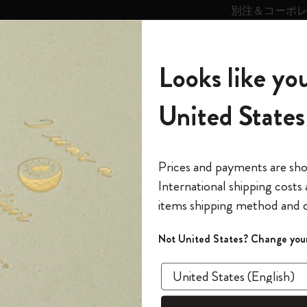
別注＆コーポ
キンス
パーソナライズサ
ストー
モレスキン
Looks like you
ービス
リー
の世界
テゴリ
サブカテゴリ
サブカテゴリ
United States
6,500円以上のご購入で送料無料
モレスキンの世界
ノートブック
ダイアリー
すべて見る
モレスキンスマート
Reframe サングラス
キム・ジョンギコレクション
すべて見る
アートを愛する方への贈り物
カントリー・テーマ・ピンズ・コレク
プライドをいつも胸に
スマートライティング・システム
Notes
ション
tures in Wonderland」コレクション
不思議の国のアリス ステッカ
The Original Notebook
パーソナル・ダイアリー
スマートライティング・システム
Blackwing x モレスキン
ムーミン コレクション
Impressions of Impressionism コレクショ
バックパック
プロフェッショナルへの贈り物
Mardi Mercredi × モレスキン
スマートノートブック
モレスキン Journal
10% オフと送料無料
*
メールアドレス
Prices and payments are sh
ン
で1冊無料
International shipping costs
ミニノートブックチャーム
12カ月ダイアリー
モレスキンスマートスマートとは
Kaweco x モレスキン
キム・ジョンギコレクション
限定版バックパック
ミニマリストへの贈り物
スマートダイアリー
モレスキン Planner
月有効）
モレスキンの世
カサ・バトリョ 限定版コレクション
items shipping method and d
の先行アクセス
新製品
*
パスワード
カイエ ＆ ジャーナル
15ヶ月プランナー
アプリ・サービス
ペン & ペンシル
「Alice's Adventures in Wonderland」コレ
Shopper paper – made Collection
マキシマリストへの贈り物
プライズ
不思
クション
ゴッホ美術館
報をいち早くチェック
Not United States? Change your
今すぐ会員登録
カスタムノートブック
18ヶ月プランナー
アクセサリー＆リフィル
デバイスバッグ & バックパック
ファッションを愛する方への贈り物
ス
パスワードを忘れた方はこち
ステッカ
「
WELCOME10
」を
『ロード・オブ・ザ・リング』コレク
このデバイスで情
¥ 1,320
限定版
ウィークリープランナー
ション
Legendary
旅人への贈り物
回注文が10%オフ
ます。セール・ア