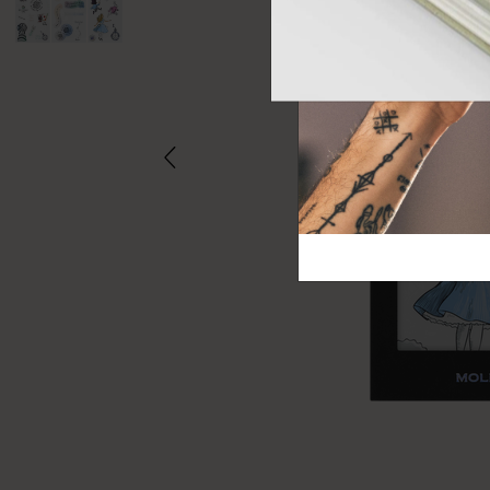
芸術と文化
モレスキン Foundation
アカウントを作成する
サブカテゴリ
バッグ
サブカテゴリ
ギフト
サブカテゴリ
ピン
サブカテゴリ
パッチ
サブカテゴリ