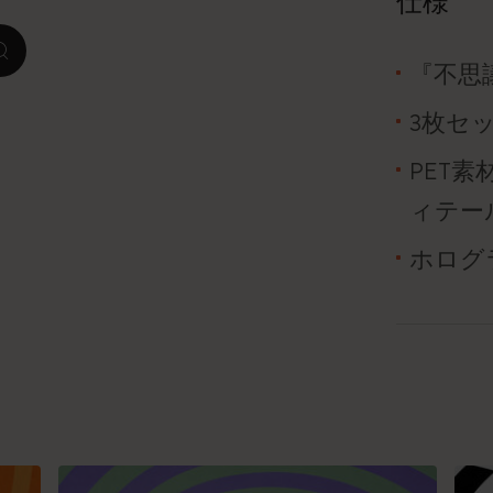
仕様
ピーナッツ限定コレクション
zoom.cta
『不思
プレシャス & エシカル コレクション
3枚セ
City Guide Notebooks LUXE x モレスキ
PET
ン
ィテー
カサ・バトリョ 限定版コレクション
ホログ
アイ アム ザ シティ コレクション
星の王子さま
Mardi Mercredi × モレスキン
ハリー・ポッターの呪文コレクション