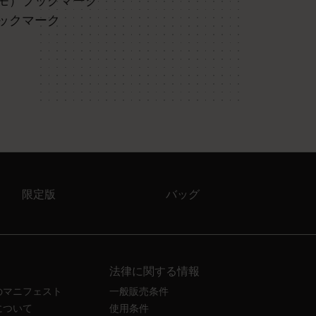
モ）ブックマーク
限定エディシ
ートブック
ックマーク
限定版
バッグ
法律に関する情報
のマニフェスト
一般販売条件
について
使用条件