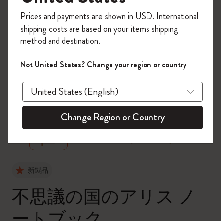
今すぐ会員登録して、コード
Prices and payments are shown in USD. International
「
WELCOME10
」を入力すると、初回注
shipping costs are based on your items shipping
文が10%オフ＋送料無料になります。セ
method and destination.
ール・アウトレット品は適用外。
Moleskineアカウントを作成して限定オフ
Not United States? Change your region or country
ァーや会員特典、さらに多くのインスピ
レーションを手に入れましょう。
zoom.cta
今すぐ会員登録 !
Change Region or Country
新製品
不思議の国のアリス ノ
ートブック