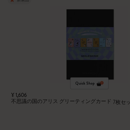
Quick Shop
¥ 1,606
不思議の国のアリス グリーティングカード
7枚セ