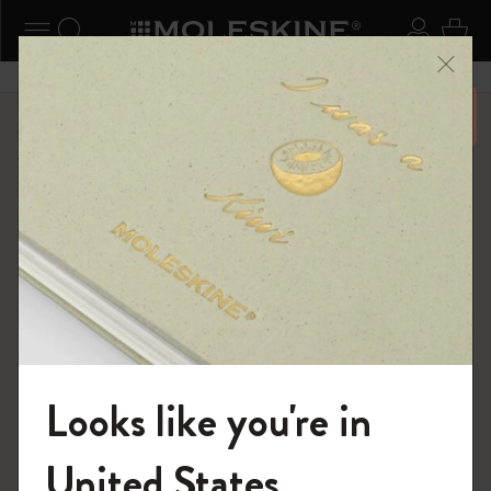
ニューを閉じる
ナビゲーションの切替
検索 (キーワードなど)
ログイ
カー
メニ
6,500円以上のご購入で送料無料
ショップ
限定版ノートブック
「Alice's Adventures in Wonderland」コレクション
Looks like you're in
モレスキンの世界へようこそ
United States