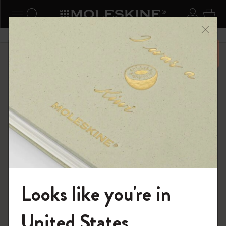
ニューを閉じる
ナビゲーションの切替
検索 (キーワードなど)
ログイ
カー
メニ
6,500円以上のご購入で送料無料
ショップ
限定版ノートブック
「Alice's Adventures in Wonderland」コレクション
Looks like you're in
モレスキンの世界へようこそ
United States