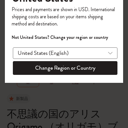
今すぐ会員登録して、コード
Prices and payments are shown in USD. International
「
WELCOME10
」を入力すると、初回注
shipping costs are based on your items shipping
文が10%オフ＋送料無料になります。セ
method and destination.
ール・アウトレット品は適用外。
Moleskineアカウントを作成して限定オフ
Not United States? Change your region or country
ァーや会員特典、さらに多くのインスピ
レーションを手に入れましょう。
zoom.cta
今すぐ会員登録 !
Change Region or Country
新製品
不思議の国のアリス
Origamo （オリガモ）ブ