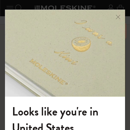
ニューを閉じる
ナビゲーションの切替
検索 (キーワードなど)
ログイ
カー
メニ
6,500円以上のご購入で送料無料
ショップ
限定版ノートブック
ムーミン コレクション
Looks like you're in
モレスキンの世界へようこそ
United States