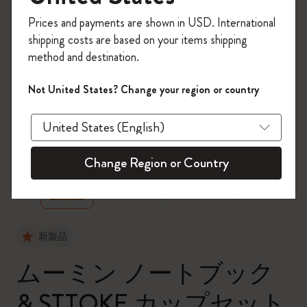
今すぐ会員登録して、コード
Prices and payments are shown in USD. International
「
WELCOME10
」を入力すると、初回注
shipping costs are based on your items shipping
文が10%オフ＋送料無料になります。セ
method and destination.
ール・アウトレット品は適用外。
Moleskineアカウントを作成して限定オフ
Not United States? Change your region or country
ァーや会員特典、さらに多くのインスピ
レーションを手に入れましょう。
zoom.cta
今すぐ会員登録 !
Change Region or Country
新製品
ムーミン ノートブック
& STTOKE カップセット