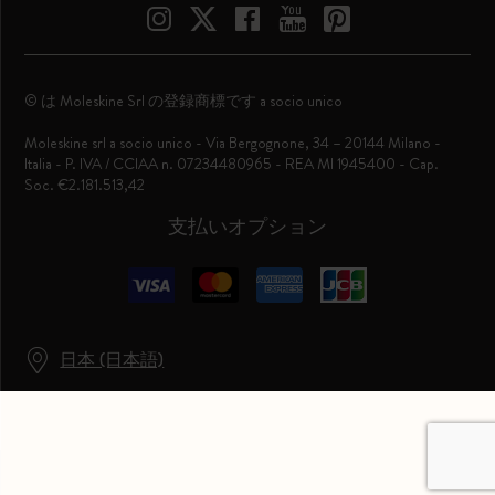
© は Moleskine Srl の登録商標です a socio unico
Moleskine srl a socio unico - Via Bergognone, 34 – 20144 Milano -
Italia - P. IVA / CCIAA n. 07234480965 - REA MI 1945400 - Cap.
Soc. €2.181.513,42
支払いオプション
日本 (日本語)