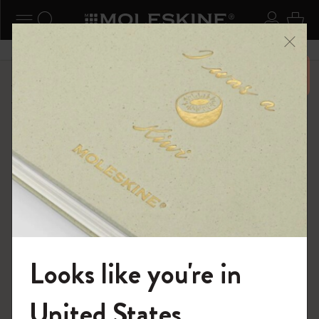
ニューを閉じる
ナビゲーションの切替
検索 (キーワードなど)
ログイ
カー
メニ
6,500円以上のご購入で送料無料
ショップ
限定版ノートブック
BLACKPINK × モレスキン コレクション
Looks like you're in
モレスキンの世界へようこそ
United States