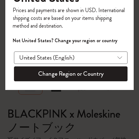
今すぐ会員登録して、コード
Prices and payments are shown in USD. International
「
WELCOME10
」を入力すると、初回注
shipping costs are based on your items shipping
文が10%オフ＋送料無料になります。セ
method and destination.
ール・アウトレット品は適用外。
Moleskineアカウントを作成して限定オフ
Not United States? Change your region or country
ァーや会員特典、さらに多くのインスピ
レーションを手に入れましょう。
zoom.cta
今すぐ会員登録 !
Change Region or Country
BLACKPINK x Moleskine
ノートブック