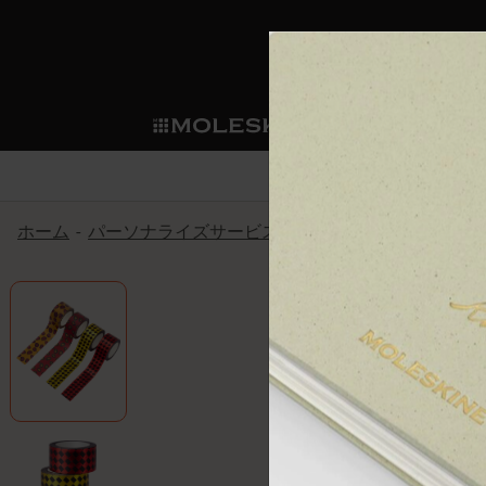
ショ
モレス
ップ
マート
サブカテゴリ
サブカ
今すぐメンバー登録
新商品
すべて見る
カスタムダイアリー
モレスキンメンバーシップ
ホーム
パーソナライズサービス
和紙テープ
和紙テー
ノートブック
スマートライティング・シス
カスタムノートブック
我々の歴史
ウェルカムオファー: 次回のご購入時に
サブカテゴリ
サブカテゴリ
テム
通常特典: パーソナライズの2冊ご購入
ダイアリー
パッチ
モレスキンのマニフェスト
バースデー特典: 1回限りの割引（1ヶ
サブカテゴリ
モレスキンスマートスマート
先行プレビュー: 新作コレクションへ
モレスキンスマート
とは
和紙テープ
ペンと紙の力
伝説的なお得情報: 会員限定の特別サ
サブカテゴリ
セールへの早期アクセス: お得な情
ライティングツール
アプリ・サービス
ミニノートブックチャーム
持続可能な創造性
モレスキン限定イベント: 優先アクセ
サブカテゴリ
サブカテゴリ
返品期間の延長: 1ヶ月間
限定版ノートブック
別注＆コーポレートギフト
Detour
サブカテゴリ