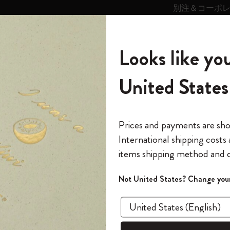
別注＆コーポ
キンス
パーソナライズサ
ストー
モレスキン
Looks like you
ービス
リー
の世界
テゴリ
サブカテゴリ
サブカテゴリ
United States
6,500円以上のご購入で送料無料
モレスキンの世界
ノートブック
ダイアリー
すべて見る
モレスキンスマート
Reframe サングラス
キム・ジョンギコレクション
すべて見る
アートを愛する方への贈り物
カントリー・テーマ・ピンズ・コレク
プライドをいつも胸に
スマートライティング・システム
Notes
ション
プ
The Original Notebook
パーソナル・ダイアリー
スマートライティング・システム
Blackwing x モレスキン
ムーミン コレクション
Impressions of Impressionism コレクショ
バックパック
プロフェッショナルへの贈り物
Mardi Mercredi × モレスキン
スマートノートブック
モレスキン Journal
10% オフと送料無料
*
メールアドレス
Prices and payments are sh
ン
で1冊無料
International shipping costs
ミニノートブックチャーム
12カ月ダイアリー
モレスキンスマートスマートとは
Kaweco x モレスキン
キム・ジョンギコレクション
限定版バックパック
ミニマリストへの贈り物
スマートダイアリー
モレスキン Planner
月有効）
モレスキンの世
カサ・バトリョ 限定版コレクション
items shipping method and d
の先行アクセス
ベストセ
*
パスワード
カイエ ＆ ジャーナル
15ヶ月プランナー
アプリ・サービス
ペン & ペンシル
「Alice's Adventures in Wonderland」コレ
Shopper paper – made Collection
マキシマリストへの贈り物
プライズ
和紙
クション
ゴッホ美術館
報をいち早くチェック
Not United States? Change your
今すぐ会員登録
カスタムノートブック
18ヶ月プランナー
アクセサリー＆リフィル
デバイスバッグ & バックパック
ファッションを愛する方への贈り物
ス
パスワードを忘れた方はこち
4個セッ
「
WELCOME10
」を
『ロード・オブ・ザ・リング』コレク
このデバイスで情
¥ 2,035
限定版
ウィークリープランナー
ション
Legendary
旅人への贈り物
回注文が10%オフ
ます。セール・ア