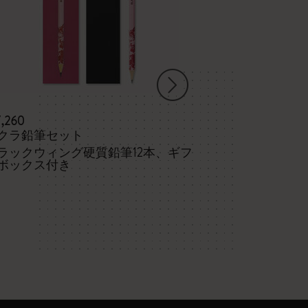
7,260
¥ 31,590
クラ鉛筆セット
Legendary
ラックウィング硬質鉛筆12本、ギフ
バックパック 
ボックス付き
ク