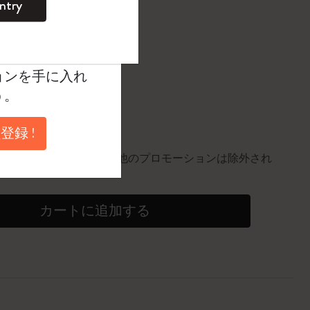
ntry
。
ントを作成して限定
典、さらに多く
に更新されました
ョンを手に入れ
う。
円以上のご注文で送料無料
登録 !
10%割引
0個。同一商品にのみ適用。他のプロモーションは除外され
カートに追加する