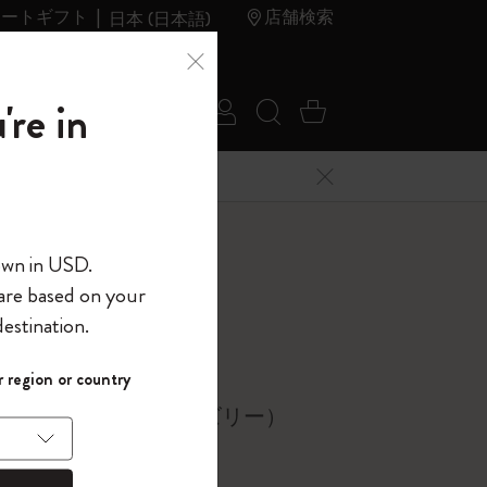
レートギフト
店舗検索
日本 (日本語)
夏のセ
アウトレ
're in
ログイン
検索 (キーワードな
カート 0 アイ
ール
ット
メニューを閉じる
へようこそ
own in USD.
 are based on your
界へようこそ
estination.
ラー
パスワードを表示
テープ
 region or country
して、コード
ら
ト（メタリック、ペイズリー）
入力すると、初
報を保存する
(任意)
＋送料無料になり
ウトレット品は