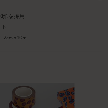
和紙を採用
ット
cm x 10m