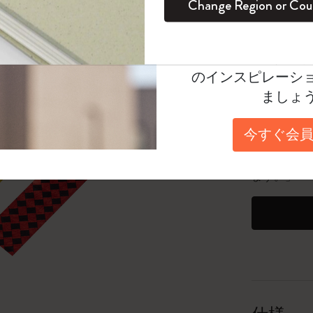
Change Region or Cou
セット
デイリープランナー
カラーパターン ノートブック
健康を愛する方への贈り物です
ログイン
適用外
数量
Moleskineアカウ
パッションジャーナル
マンスリープランナー
サクラコレクション
趣味を愛する方へのギフト
オファーや会員特
数量が1
のインスピレーシ
スチューデントカイエジャーナル
プランナー
馬年コレクション
卒業祝い
ましょ
「6,500
アートコレクション
限定版ダイアリー
ミニノートブックチャーム
ノートブック
今すぐ会員
25個以上で
プロコレクション
プロコレクション
BLACKPINK × モレスキン コレクショ
*最大20
ン
ます。」
ライフプランナー・コレクション
ISSEY MIYAKE | モレスキン のコレク
アカデミック・プランナー
ション
ナサにインスパイアされたコレクショ
ン
Impressions of Impressionism コレクショ
ン