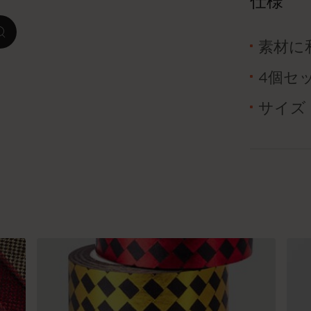
仕様
ピーナッツ限定コレクション
zoom.cta
素材に
プレシャス & エシカル コレクション
4個セ
City Guide Notebooks LUXE x モレスキ
サイズ：2
ン
カサ・バトリョ 限定版コレクション
アイ アム ザ シティ コレクション
星の王子さま
Mardi Mercredi × モレスキン
ハリー・ポッターの呪文コレクション