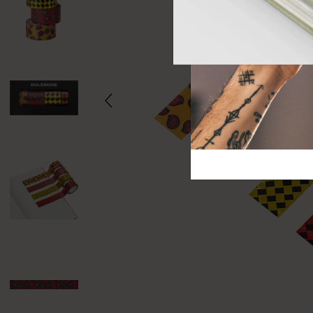
芸術と文化
モレスキン Foundation
アカウントを作成する
サブカテゴリ
バッグ
サブカテゴリ
ギフト
サブカテゴリ
ピン
サブカテゴリ
パッチ
サブカテゴリ