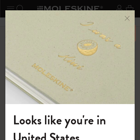
ニューを閉じる
ナビゲーションの切替
検索 (キーワードなど)
ログイ
カー
メニ
6,500円以上のご購入で送料無料
ショップ
...
18ヶ月プランナー
ウィークリープランナー
Looks like you're in
モレスキンの世界へようこそ
United States