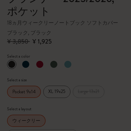
ポケット
18ヵ月ウィークリーノートブック ソフトカバー
ブラック, ブラック
¥ 3,850
¥ 1,925
Select a color
選択済
*
選択したカラー
Select a size
XL 19x25
Large 13x21
Pocket 9x14
Select a layout
ウィークリー