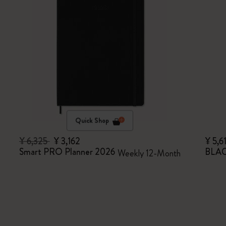
Quick Shop
¥ 6,325
¥ 3,162
¥ 5,6
Smart PRO Planner 2026
BLAC
Weekly 12-Month