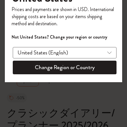
今すぐ会員登録して、コード
Prices and payments are shown in USD. International
「
WELCOME10
」を入力すると、初回注
shipping costs are based on your items shipping
文が10%オフ＋送料無料になります。セ
method and destination.
ール・アウトレット品は適用外。
Moleskineアカウントを作成して限定オフ
Not United States? Change your region or country
ァーや会員特典、さらに多くのインスピ
レーションを手に入れましょう。
zoom.cta
今すぐ会員登録 !
Change Region or Country
-50%
クラシックダイアリー/
プランナー 2025/2026,