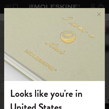
ニューを閉じる
ナビゲーションの切替
検索 (キーワードなど)
ログイ
カー
メニ
6,500円以上のご購入で送料無料
スライド表示5
スライド表示0
あるページから始まる物語
Reframe
スライド表示1
Sunglasses（リフレー
スライド表示4
Looks like you're in
ム サングラス）
モレスキンの世界へようこそ
United States