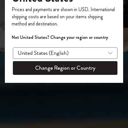
スライド表示2
あなたにぴったりの一本を選ぼう
今すぐ会員登録して、コード
Prices and payments are shown in USD. International
「
WELCOME10
」を入力すると、初回注
shipping costs are based on your items shipping
スライド表示3
文が10%オフ＋送料無料になります。セ
method and destination.
ール・アウトレット品は適用外。
Moleskineアカウントを作成して限定オフ
Not United States? Change your region or country
ァーや会員特典、さらに多くのインスピ
レーションを手に入れましょう。
今すぐ会員登録 !
Change Region or Country